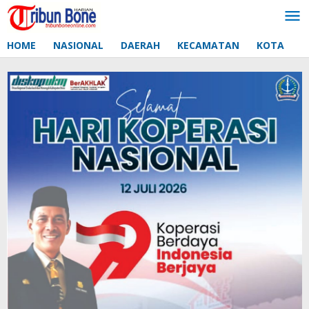
Lewati
ke
konten
HOME
NASIONAL
DAERAH
KECAMATAN
KOTA
D