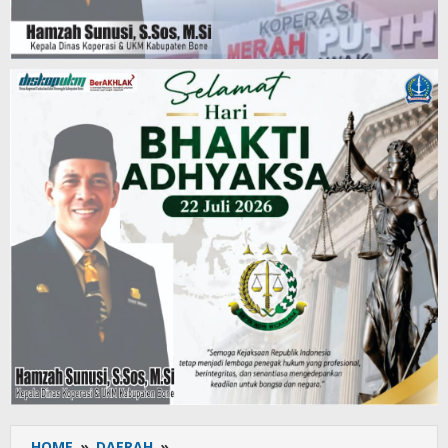
HOME
»
DAERAH
»
Andi