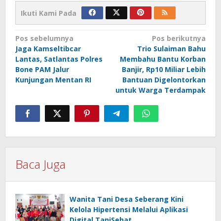
Ikuti Kami Pada
Navigasi
Pos sebelumnya
Pos berikutnya
Jaga Kamseltibcar
Trio Sulaiman Bahu
pos
Lantas, Satlantas Polres
Membahu Bantu Korban
Bone PAM Jalur
Banjir, Rp10 Miliar Lebih
Kunjungan Mentan RI
Bantuan Digelontorkan
untuk Warga Terdampak
Baca Juga
Wanita Tani Desa Seberang Kini
Kelola Hipertensi Melalui Aplikasi
Digital TaniSehat