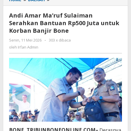
Amar
Ma’ruf
Andi Amar Ma’ruf Sulaiman
Sulaiman
Serahkan Bantuan Rp500 Juta untuk
Serahkan
Korban Banjir Bone
Bantuan
Rp500
Senin, 11 Mei 2026
oleh
-
303 x dibaca
Juta
Irfan
oleh
Irfan Admin
untuk
Admin
Korban
Banjir
Bone
BONE, TRIBUNBONEONLINE.COM–
Derasnya