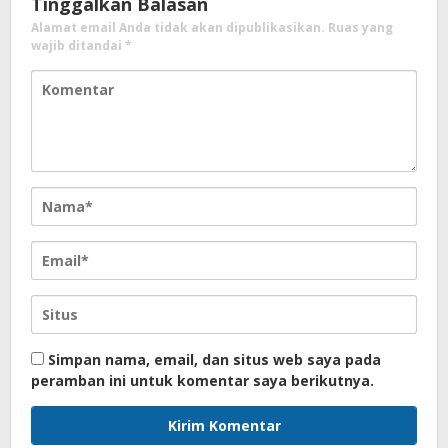
Tinggalkan Balasan
Alamat email Anda tidak akan dipublikasikan.
Ruas yang
wajib ditandai
*
Simpan nama, email, dan situs web saya pada
peramban ini untuk komentar saya berikutnya.