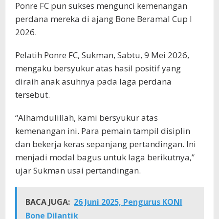
Ponre FC pun sukses mengunci kemenangan
perdana mereka di ajang Bone Beramal Cup I
2026.
Pelatih Ponre FC, Sukman, Sabtu, 9 Mei 2026,
mengaku bersyukur atas hasil positif yang
diraih anak asuhnya pada laga perdana
tersebut.
“Alhamdulillah, kami bersyukur atas
kemenangan ini. Para pemain tampil disiplin
dan bekerja keras sepanjang pertandingan. Ini
menjadi modal bagus untuk laga berikutnya,”
ujar Sukman usai pertandingan.
BACA JUGA:
26 Juni 2025, Pengurus KONI
Bone Dilantik