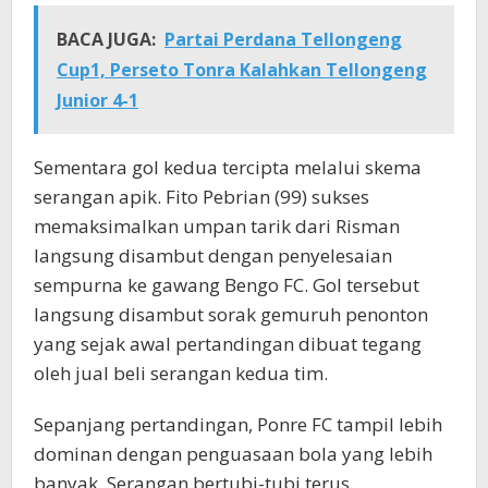
BACA JUGA:
Partai Perdana Tellongeng
Cup1, Perseto Tonra Kalahkan Tellongeng
Junior 4-1
Sementara gol kedua tercipta melalui skema
serangan apik. Fito Pebrian (99) sukses
memaksimalkan umpan tarik dari Risman
langsung disambut dengan penyelesaian
sempurna ke gawang Bengo FC. Gol tersebut
langsung disambut sorak gemuruh penonton
yang sejak awal pertandingan dibuat tegang
oleh jual beli serangan kedua tim.
Sepanjang pertandingan, Ponre FC tampil lebih
dominan dengan penguasaan bola yang lebih
banyak. Serangan bertubi-tubi terus