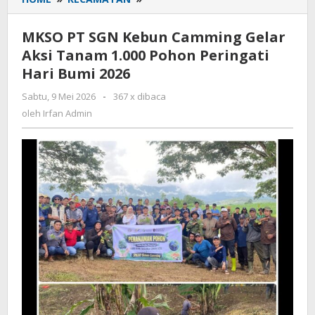
PT
SGN
MKSO PT SGN Kebun Camming Gelar
Kebun
Aksi Tanam 1.000 Pohon Peringati
Camming
Hari Bumi 2026
Gelar
Aksi
Sabtu, 9 Mei 2026
oleh
-
367 x dibaca
Tanam
Irfan
oleh
Irfan Admin
1.000
Admin
Pohon
Peringati
Hari
Bumi
2026