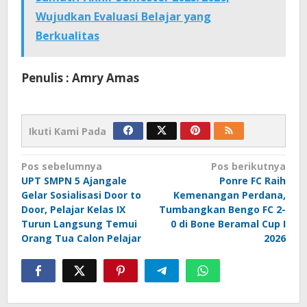
Wujudkan Evaluasi Belajar yang
Berkualitas
Penulis : Amry Amas
Ikuti Kami Pada
Navigasi
Pos sebelumnya
Pos berikutnya
UPT SMPN 5 Ajangale
Ponre FC Raih
pos
Gelar Sosialisasi Door to
Kemenangan Perdana,
Door, Pelajar Kelas IX
Tumbangkan Bengo FC 2-
Turun Langsung Temui
0 di Bone Beramal Cup I
Orang Tua Calon Pelajar
2026