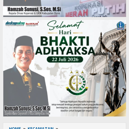
HOME
»
KECAMATAN
»
MKSO