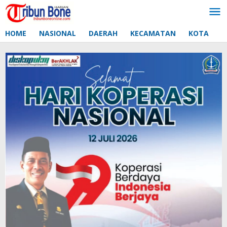
Lewati
ke
konten
HOME
NASIONAL
DAERAH
KECAMATAN
KOTA
D