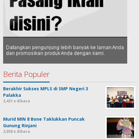
Berita Populer
Berakhir Sukses MPLS di SMP Negeri 3
Palakka
2,421 x dibaca
Murid MIN 8 Bone Taklukkan Puncak
Gunung Rinjani
2,058 x dibaca