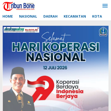
Lewati
ke
konten
HOME
NASIONAL
DAERAH
KECAMATAN
KOTA
D