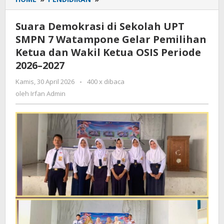
Demokrasi
di
Suara Demokrasi di Sekolah UPT
Sekolah
SMPN 7 Watampone Gelar Pemilihan
UPT
Ketua dan Wakil Ketua OSIS Periode
SMPN
7
2026–2027
Watampone
Kamis, 30 April 2026
oleh
-
400 x dibaca
Gelar
Irfan
oleh
Irfan Admin
Pemilihan
Admin
Ketua
dan
Wakil
Ketua
OSIS
Periode
2026–
2027