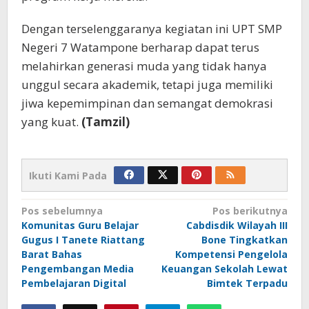
Dengan terselenggaranya kegiatan ini UPT SMP
Negeri 7 Watampone berharap dapat terus
melahirkan generasi muda yang tidak hanya
unggul secara akademik, tetapi juga memiliki
jiwa kepemimpinan dan semangat demokrasi
yang kuat.
(Tamzil)
Ikuti Kami Pada
Navigasi
Pos sebelumnya
Pos berikutnya
Komunitas Guru Belajar
Cabdisdik Wilayah III
pos
Gugus I Tanete Riattang
Bone Tingkatkan
Barat Bahas
Kompetensi Pengelola
Pengembangan Media
Keuangan Sekolah Lewat
Pembelajaran Digital
Bimtek Terpadu