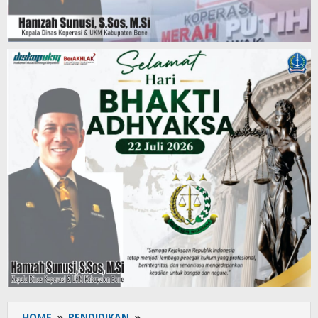
HOME
»
PENDIDIKAN
»
Cabdisdik