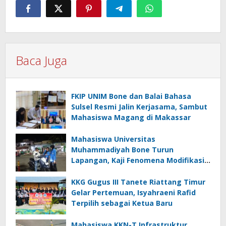
Baca Juga
FKIP UNIM Bone dan Balai Bahasa
Sulsel Resmi Jalin Kerjasama, Sambut
Mahasiswa Magang di Makassar
Mahasiswa Universitas
Muhammadiyah Bone Turun
Lapangan, Kaji Fenomena Modifikasi
Lampu Kendaraan melalui Riset
FOTOFOBIA
KKG Gugus III Tanete Riattang Timur
Gelar Pertemuan, Isyahraeni Rafid
Terpilih sebagai Ketua Baru
Mahasiswa KKN-T Infrastruktur