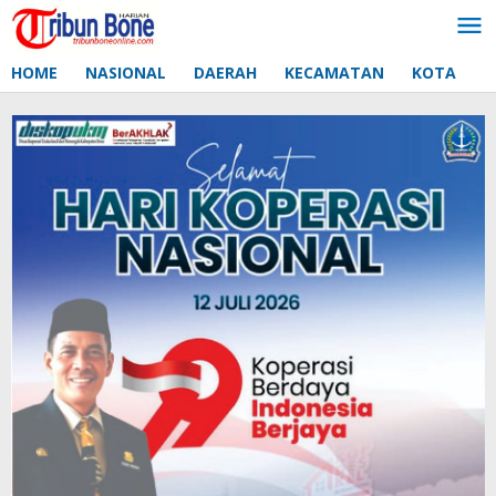
Lewati
ke
konten
HOME
NASIONAL
DAERAH
KECAMATAN
KOTA
D