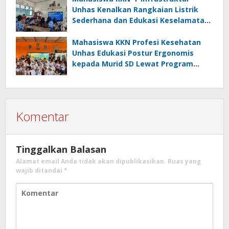
Unhas Kenalkan Rangkaian Listrik
Sederhana dan Edukasi Keselamatan
serta Bahaya Listrik di SMPN 40 Satap
Langkeang
Mahasiswa KKN Profesi Kesehatan
Unhas Edukasi Postur Ergonomis
kepada Murid SD Lewat Program
“Postur Tepat, Anak Hebat”
Komentar
Tinggalkan Balasan
Alamat email Anda tidak akan dipublikasikan.
Ruas yang
wajib ditandai
*