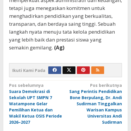
memperkuat aspek administratif dan keuangan,
tetapi juga menegaskan komitmen untuk
menghadirkan pendidikan yang berkualitas,
transparan, dan berdaya saing tinggi. Sebuah
langkah nyata menuju tata kelola pendidikan
yang lebih baik dan prestasi siswa yang
semakin gemilang.
(Ag)
Ikuti Kami Pada
Navigasi
Pos sebelumnya
Pos berikutnya
Suara Demokrasi di
Sang Perintis Pendidikan
pos
Sekolah UPT SMPN 7
Bone Berpulang, Dr. Andi
Watampone Gelar
Sudirman Tinggalkan
Pemilihan Ketua dan
Warisan Kampus
Wakil Ketua OSIS Periode
Universitas Andi
2026–2027
Sudirman