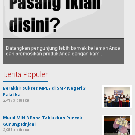
Berita Populer
Berakhir Sukses MPLS di SMP Negeri 3
Palakka
2,419 x dibaca
Murid MIN 8 Bone Taklukkan Puncak
Gunung Rinjani
2,055 x dibaca