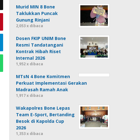
Murid MIN 8 Bone
Taklukkan Puncak
Gunung Rinjani
2,053 x dibaca
Dosen FKIP UNIM Bone
Resmi Tandatangani
Kontrak Hibah Riset
Internal 2026
1,952 x dibaca
MTsN 4 Bone Komitmen
Perkuat Implementasi Gerakan
Madrasah Ramah Anak
1,917 x dibaca
Wakapolres Bone Lepas
Team E-Sport, Bertanding
Besok di Kapolda Cup
2026
1,353 x dibaca