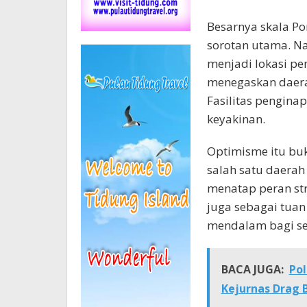
Besarnya skala P
sorotan utama. Na
menjadi lokasi p
menegaskan daera
Fasilitas pengina
keyakinan.
Optimisme itu bu
salah satu daerah
menatap peran str
juga sebagai tu
mendalam bagi se
BACA JUGA:
Pol
Kejurnas Drag B