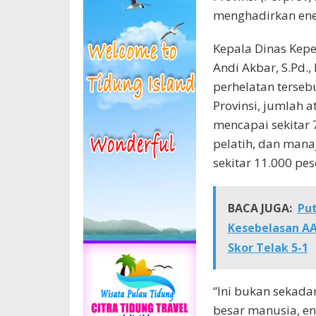
menghadirkan ener
Kepala Dinas Kep
Andi Akbar, S.Pd
perhelatan terseb
Provinsi, jumlah a
mencapai sekitar 7
pelatih, dan man
sekitar 11.000 pes
BACA JUGA:
Put
Kesebelasan A
Skor Telak 5-1
“Ini bukan sekadar
besar manusia, en