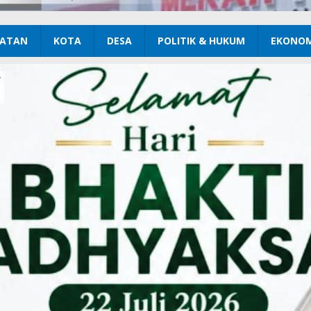
ATAN
KOTA
DESA
POLITIK & HUKUM
EKONOM