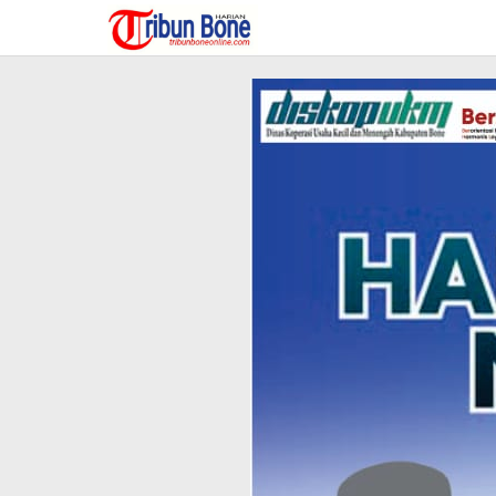
Lewati
ke
konten