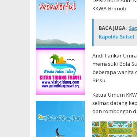
DPRD Bone Andi M
KKWA Brimob.
BACA JUGA:
Sat
Kapolda Sulsel
Andi Fankar Umran
memasuki Bola Su
beberapa wanita ca
Bissu.
Ketua Umum KKWA
selmat datang kep
dan rombongan di 