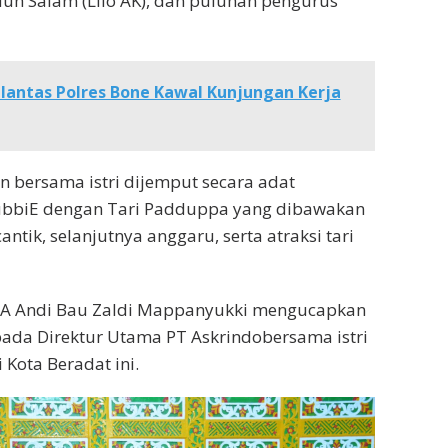
uh Salam (Lilo AK), dan puluhan pengurus
lantas Polres Bone Kawal Kunjungan Kerja
 bersama istri dijemput secara adat
bbiE dengan Tari Padduppa yang dibawakan
ntik, selanjutnya anggaru, serta atraksi tari
 Andi Bau Zaldi Mappanyukki mengucapkan
ada Direktur Utama PT Askrindobersama istri
Kota Beradat ini.