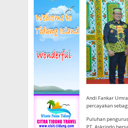
Andi Fankar Umran
percayakan sebag
Puluhan pengurus
PT. Askrindo bers