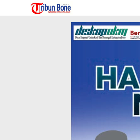
Lewati
ke
konten