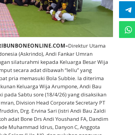
RIBUNBONEONLINE.COM–
Direktur Utama
ndonesia (Askrindo), Andi Fankar Umran
gan silaturahmi kepada Keluarga Besar Wija
mput secara adat dibawah “lellu” yang
at pria memasuki Bola Subbie. Ia diterima
unan Keluarga Wija Arumpone, Andi Bau
 pada Sabtu sore (18/4/26) yang disaksikan
Umran, Division Head Corporate Secretary PT
ruddin, Drg. Ervina Sari (istri Andi Bau Zaldi
koh adat Bone Drs Andi Youshand FA, Dandim
Laode Muhammad Idrus, Danyon C, Anggota