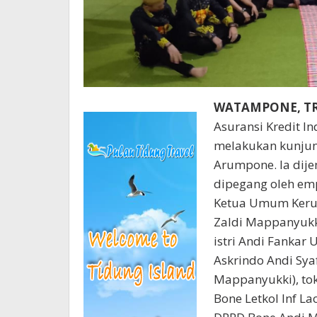
WATAMPONE, T
Asuransi Kredit I
melakukan kunjun
Arumpone. Ia dije
dipegang oleh emp
Ketua Umum Keruk
Zaldi Mappanyukki
istri Andi Fankar 
Askrindo Andi Syaf
Mappanyukki), to
Bone Letkol Inf 