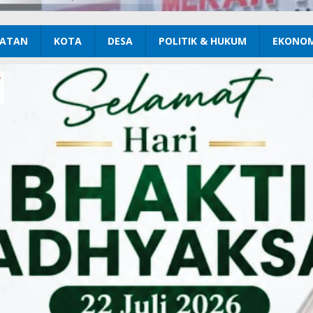
ATAN
KOTA
DESA
POLITIK & HUKUM
EKONOM