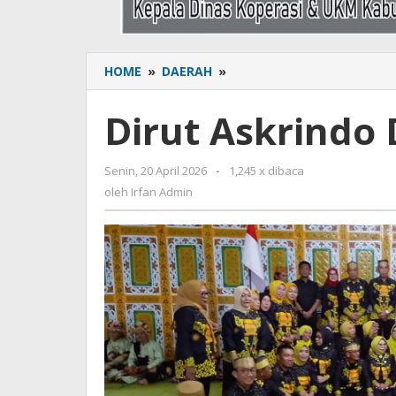
HOME
»
DAERAH
»
Dirut
Askrindo
Dijemput
Dirut Askrindo
Secara
Adat
Senin, 20 April 2026
oleh
-
1,245 x dibaca
Irfan
oleh
Irfan Admin
Admin