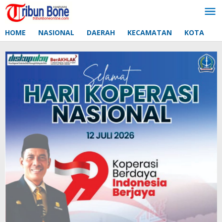
Lewati
ke
konten
HOME
NASIONAL
DAERAH
KECAMATAN
KOTA
D