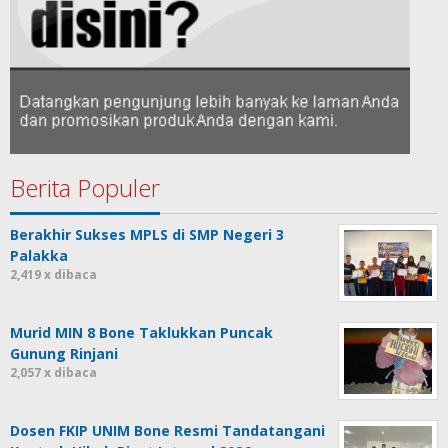
Berita Populer
Berakhir Sukses MPLS di SMP Negeri 3
Palakka
2,419 x dibaca
Murid MIN 8 Bone Taklukkan Puncak
Gunung Rinjani
2,057 x dibaca
Dosen FKIP UNIM Bone Resmi Tandatangani