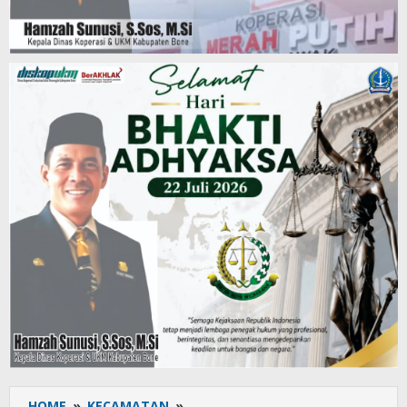
HOME
»
KECAMATAN
»
KKKS