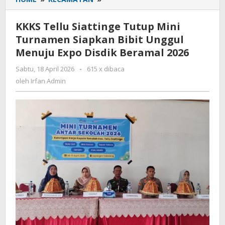
Tellu
Siattinge
KKKS Tellu Siattinge Tutup Mini
Tutup
Turnamen Siapkan Bibit Unggul
Mini
Menuju Expo Disdik Beramal 2026
Turnamen
Siapkan
Sabtu, 18 April 2026
oleh
-
615 x dibaca
Bibit
Irfan
oleh
Irfan Admin
Unggul
Admin
Menuju
Expo
Disdik
Beramal
2026