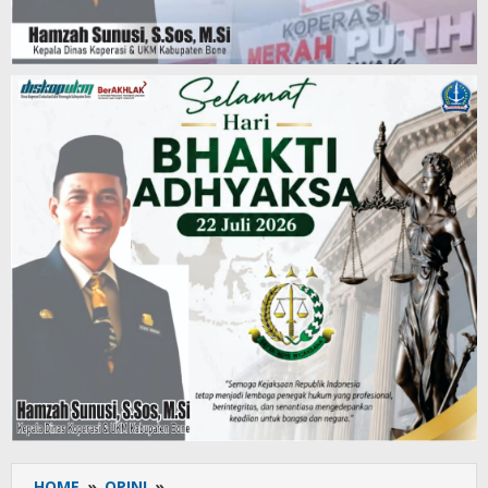
HOME
»
OPINI
»
”Swamedikasi”,