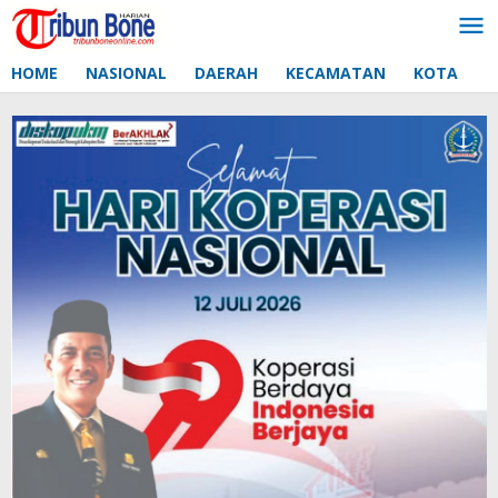
Lewati
ke
konten
HOME
NASIONAL
DAERAH
KECAMATAN
KOTA
D