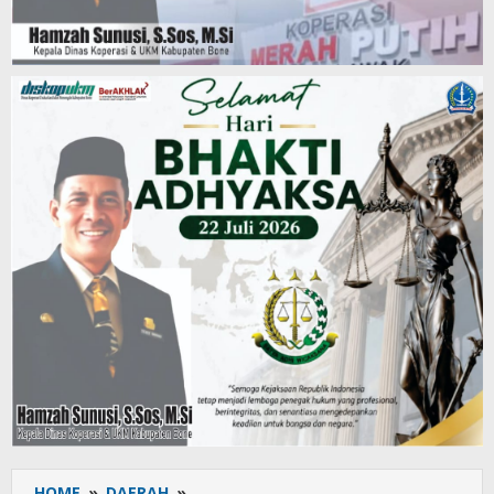
HOME
»
DAERAH
»
Wakil