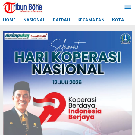
Lewati
ke
konten
HOME
NASIONAL
DAERAH
KECAMATAN
KOTA
D