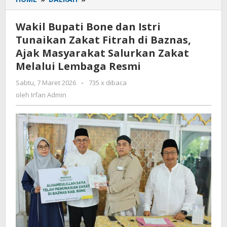
Bupati
Bone
Wakil Bupati Bone dan Istri
dan
Tunaikan Zakat Fitrah di Baznas,
Istri
Ajak Masyarakat Salurkan Zakat
Tunaikan
Zakat
Melalui Lembaga Resmi
Fitrah
Sabtu, 7 Maret 2026
oleh
-
735 x dibaca
di
Irfan
oleh
Irfan Admin
Baznas,
Admin
Ajak
Masyarakat
Salurkan
Zakat
Melalui
Lembaga
Resmi