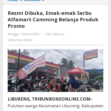
Dibuka,
Emak-
Resmi Dibuka, Emak-emak Serbu
emak
Alfamart Camming Belanja Produk
Serbu
Promo
Alfamart
Camming
Minggu, 1 Maret 2026
oleh
-
746 x dibaca
Belanja
Irfan
oleh
Irfan Admin
Produk
Admin
Promo
LIBURENG, TRIBUNBONEONLINE.COM–
Puluhan warga Kecamatan Libureng, Kabupaten