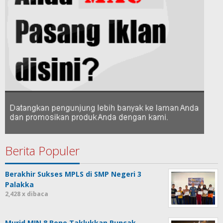
Berita Populer
Berakhir Sukses MPLS di SMP Negeri 3
Palakka
2,428 x dibaca
Murid MIN 8 Bone Taklukkan Puncak