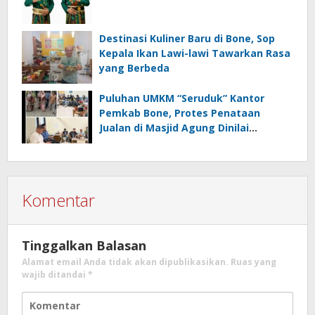
Destinasi Kuliner Baru di Bone, Sop
Kepala Ikan Lawi-lawi Tawarkan Rasa
yang Berbeda
Puluhan UMKM “Seruduk” Kantor
Pemkab Bone, Protes Penataan
Jualan di Masjid Agung Dinilai
Amburadul
Komentar
Tinggalkan Balasan
Alamat email Anda tidak akan dipublikasikan.
Ruas yang
wajib ditandai
*