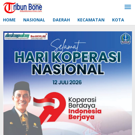
Lewati
ke
konten
HOME
NASIONAL
DAERAH
KECAMATAN
KOTA
D