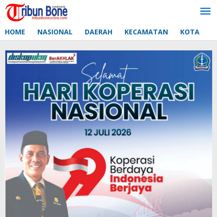
Lewati
ke
konten
HOME
NASIONAL
DAERAH
KECAMATAN
KOTA
D