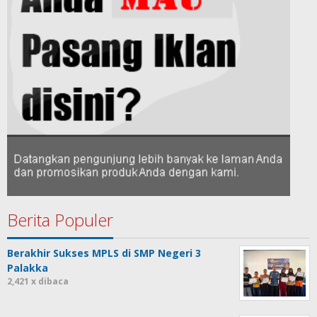
Berita Populer
Berakhir Sukses MPLS di SMP Negeri 3
Palakka
2,421 x dibaca