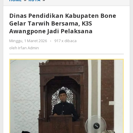
Pendidikan
Kabupaten
Dinas Pendidikan Kabupaten Bone
Bone
Gelar Tarwih Bersama, K3S
Gelar
Awangpone Jadi Pelaksana
Tarwih
Bersama,
Minggu, 1 Maret 2026
oleh
-
917 x dibaca
K3S
Irfan
oleh
Irfan Admin
Awangpone
Admin
Jadi
Pelaksana