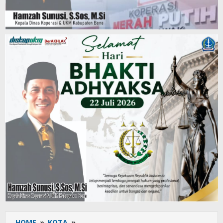
HOME
»
KOTA
»
Dinas