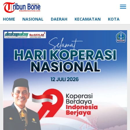
Lewati
ke
konten
HOME
NASIONAL
DAERAH
KECAMATAN
KOTA
D