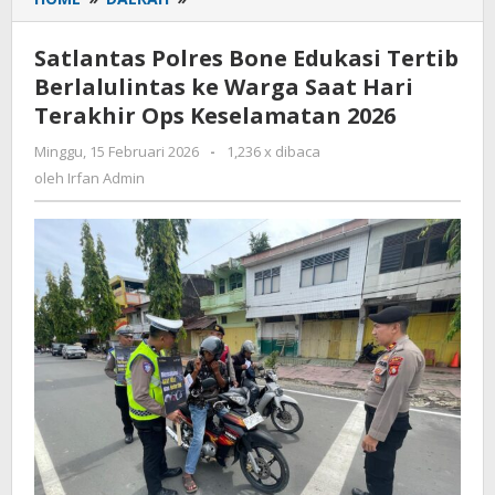
Polres
Bone
Satlantas Polres Bone Edukasi Tertib
Edukasi
Berlalulintas ke Warga Saat Hari
Tertib
Terakhir Ops Keselamatan 2026
Berlalulintas
ke
Minggu, 15 Februari 2026
oleh
-
1,236 x dibaca
Warga
Irfan
oleh
Irfan Admin
Saat
Admin
Hari
Terakhir
Ops
Keselamatan
2026