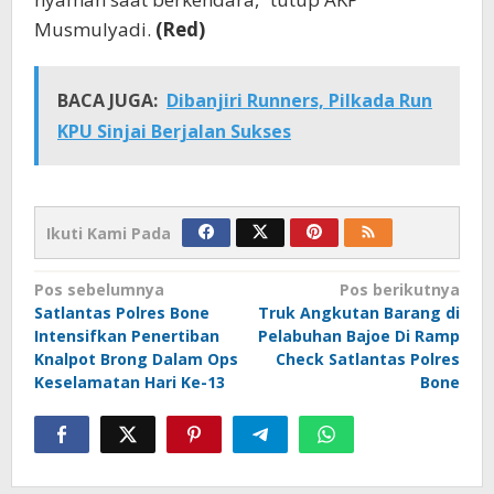
Musmulyadi.
(Red)
BACA JUGA:
Dibanjiri Runners, Pilkada Run
KPU Sinjai Berjalan Sukses
Ikuti Kami Pada
Navigasi
Pos sebelumnya
Pos berikutnya
Satlantas Polres Bone
Truk Angkutan Barang di
pos
Intensifkan Penertiban
Pelabuhan Bajoe Di Ramp
Knalpot Brong Dalam Ops
Check Satlantas Polres
Keselamatan Hari Ke-13
Bone