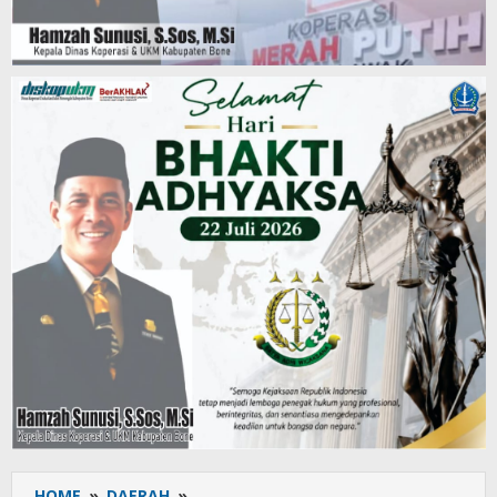
HOME
»
DAERAH
»
Satlantas