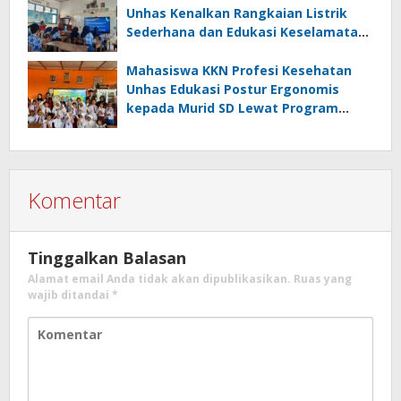
Unhas Kenalkan Rangkaian Listrik
Sederhana dan Edukasi Keselamatan
serta Bahaya Listrik di SMPN 40 Satap
Langkeang
Mahasiswa KKN Profesi Kesehatan
Unhas Edukasi Postur Ergonomis
kepada Murid SD Lewat Program
“Postur Tepat, Anak Hebat”
Komentar
Tinggalkan Balasan
Alamat email Anda tidak akan dipublikasikan.
Ruas yang
wajib ditandai
*