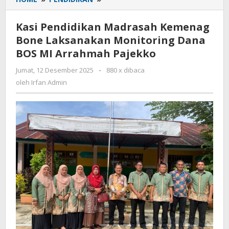
Pendidikan
Madrasah
Kasi Pendidikan Madrasah Kemenag
Kemenag
Bone Laksanakan Monitoring Dana
Bone
BOS MI Arrahmah Pajekko
Laksanakan
Monitoring
Jumat, 12 Desember 2025
oleh
-
880 x dibaca
Dana
Irfan
oleh
Irfan Admin
BOS
Admin
MI
Arrahmah
Pajekko