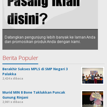
Berita Populer
Berakhir Sukses MPLS di SMP Negeri 3
Palakka
2,424 x dibaca
Murid MIN 8 Bone Taklukkan Puncak
Gunung Rinjani
2,061 x dibaca