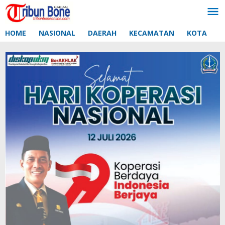
Lewati
ke
konten
HOME
NASIONAL
DAERAH
KECAMATAN
KOTA
D