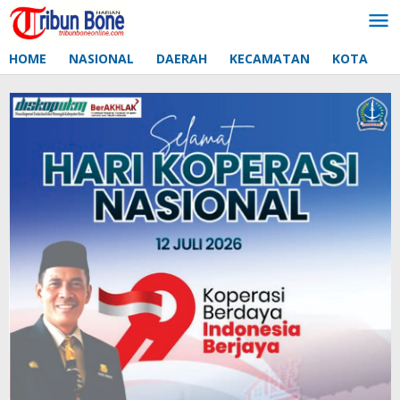
Lewati
ke
konten
HOME
NASIONAL
DAERAH
KECAMATAN
KOTA
D