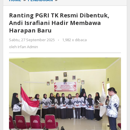
PGRI
TK
Ranting PGRI TK Resmi Dibentuk,
Resmi
Andi Israfiani Hadir Membawa
Dibentuk,
Harapan Baru
Andi
Israfiani
Sabtu, 27 September 2025
oleh
-
1,982 x dibaca
Hadir
Irfan
oleh
Irfan Admin
Membawa
Admin
Harapan
Baru