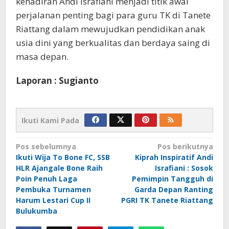
kehadiran Andi Israfiani menjadi titik awal
perjalanan penting bagi para guru TK di Tanete
Riattang dalam mewujudkan pendidikan anak
usia dini yang berkualitas dan berdaya saing di
masa depan.
Laporan : Sugianto
Ikuti Kami Pada
Navigasi
Pos sebelumnya
Pos berikutnya
Ikuti Wija To Bone FC, SSB
Kiprah Inspiratif Andi
pos
HLR Ajangale Bone Raih
Israfiani : Sosok
Poin Penuh Laga
Pemimpin Tangguh di
Pembuka Turnamen
Garda Depan Ranting
Harum Lestari Cup II
PGRI TK Tanete Riattang
Bulukumba