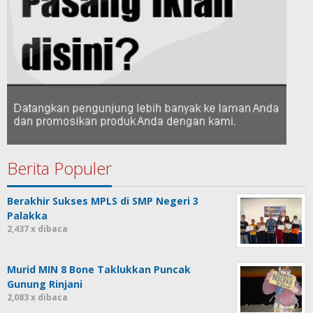
Berita Populer
Berakhir Sukses MPLS di SMP Negeri 3
Palakka
2,437 x dibaca
Murid MIN 8 Bone Taklukkan Puncak
Gunung Rinjani
2,083 x dibaca