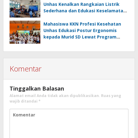
Unhas Kenalkan Rangkaian Listrik
Sederhana dan Edukasi Keselamatan
serta Bahaya Listrik di SMPN 40 Satap
Langkeang
Mahasiswa KKN Profesi Kesehatan
Unhas Edukasi Postur Ergonomis
kepada Murid SD Lewat Program
“Postur Tepat, Anak Hebat”
Komentar
Tinggalkan Balasan
Alamat email Anda tidak akan dipublikasikan.
Ruas yang
wajib ditandai
*