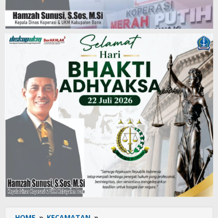
HOME
»
KECAMATAN
»
Program