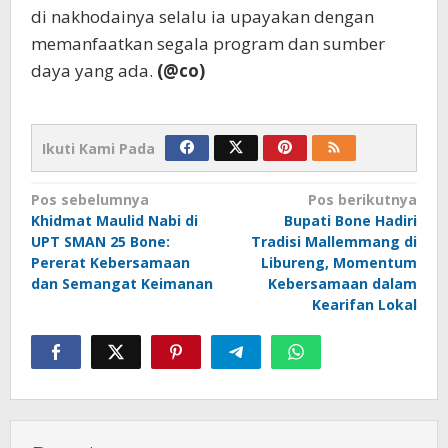
di nakhodainya selalu ia upayakan dengan
memanfaatkan segala program dan sumber
daya yang ada.
(@co)
Ikuti Kami Pada
Navigasi
Pos sebelumnya
Pos berikutnya
Khidmat Maulid Nabi di
Bupati Bone Hadiri
pos
UPT SMAN 25 Bone:
Tradisi Mallemmang di
Pererat Kebersamaan
Libureng, Momentum
dan Semangat Keimanan
Kebersamaan dalam
Kearifan Lokal