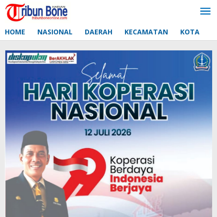
Lewati
ke
konten
HOME
NASIONAL
DAERAH
KECAMATAN
KOTA
D