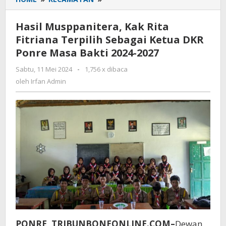
Musppanitera,
Kak
Hasil Musppanitera, Kak Rita
Rita
Fitriana Terpilih Sebagai Ketua DKR
Fitriana
Ponre Masa Bakti 2024-2027
Terpilih
Sebagai
Sabtu, 11 Mei 2024
oleh
-
1,756 x dibaca
Ketua
Irfan
oleh
Irfan Admin
DKR
Admin
Ponre
Masa
Bakti
2024-
2027
PONRE, TRIBUNBONEONLINE.COM–
Dewan