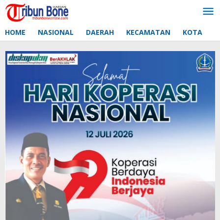
Lewati
ke
konten
HOME
NASIONAL
DAERAH
KECAMATAN
KOTA
D