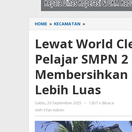
HOME
»
KECAMATAN
»
Lewat
World
Cleanup
Lewat World Cl
Day
2025,
Pelajar SMPN 2
Pelajar
SMPN
2
Membersihkan 
Lappariaja
Dapat
Lebih Luas
Membersihkan
Lingkungan
Sekolah
Sabtu, 20 September 2025
oleh
-
1,657 x dibaca
Lebih
Irfan
oleh
Irfan Admin
Luas
Admin