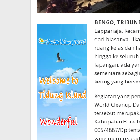
BENGO, TRIBU
Lappariaja, Keca
dari biasanya. Ji
ruang kelas dan h
hingga ke seluruh
lapangan, ada ya
sementara sebagi
kering yang berse
Kegiatan yang pe
World Cleanup Day
tersebut merupaka
Kabupaten Bone t
005/4887/Dp tent
yang merujuk pad