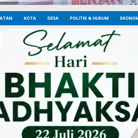
ATAN
KOTA
DESA
POLITIK & HUKUM
EKONOM