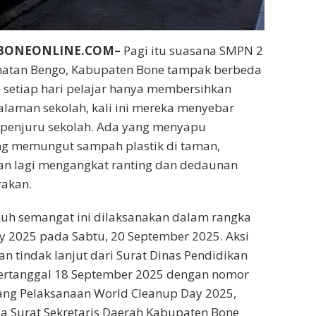
NBONEONLINE.COM–
Pagi itu suasana SMPN 2
matan Bengo, Kabupaten Bone tampak berbeda
ka setiap hari pelajar hanya membersihkan
alaman sekolah, kali ini mereka menyebar
 penjuru sekolah. Ada yang menyapu
ng memungut sampah plastik di taman,
an lagi mengangkat ranting dan dedaunan
rakan.
nuh semangat ini dilaksanakan dalam rangka
 2025 pada Sabtu, 20 September 2025. Aksi
n tindak lanjut dari Surat Dinas Pendidikan
ertanggal 18 September 2025 dengan nomor
ang Pelaksanaan World Cleanup Day 2025,
a Surat Sekretaris Daerah Kabupaten Bone