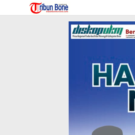
Lewati
ke
konten