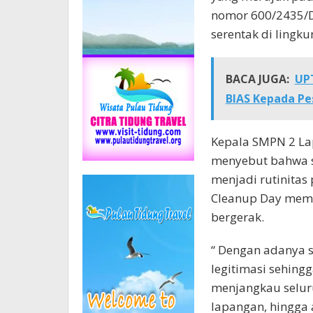
nomor 600/2435/DL
serentak di lingku
BACA JUGA:
UP
BIAS Kepada Pe
Kepala SMPN 2 Lap
menyebut bahwa s
menjadi rutinitas
Cleanup Day membe
bergerak.
“ Dengan adanya s
legitimasi sehing
menjangkau seluru
lapangan, hingga 