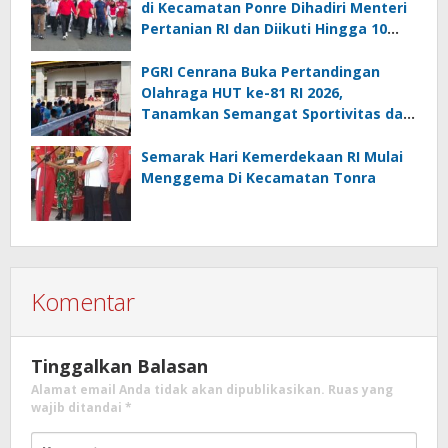
di Kecamatan Ponre Dihadiri Menteri
Pertanian RI dan Diikuti Hingga 10
Ribu Peserta
PGRI Cenrana Buka Pertandingan
Olahraga HUT ke-81 RI 2026,
Tanamkan Semangat Sportivitas dan
Cinta Tanah Air
Semarak Hari Kemerdekaan RI Mulai
Menggema Di Kecamatan Tonra
Komentar
Tinggalkan Balasan
Alamat email Anda tidak akan dipublikasikan.
Ruas yang
wajib ditandai
*