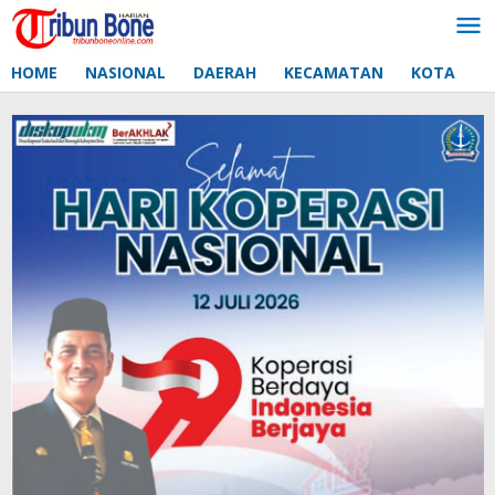
Lewati
ke
konten
HOME
NASIONAL
DAERAH
KECAMATAN
KOTA
D