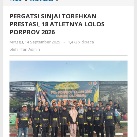
SINJAI
TOREHKAN
PERGATSI SINJAI TOREHKAN
PRESTASI,
PRESTASI, 18 ATLETNYA LOLOS
18
PORPROV 2026
ATLETNYA
LOLOS
Minggu, 14 September 2025
oleh
-
1,472 x dibaca
PORPROV
Irfan
oleh
Irfan Admin
2026
Admin