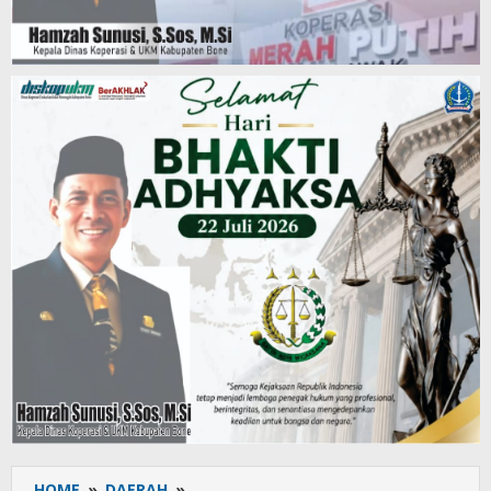
HOME
»
DAERAH
»
Susenas