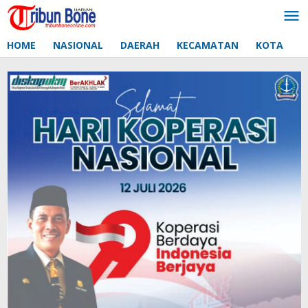
Lewati
ke
konten
HOME
NASIONAL
DAERAH
KECAMATAN
KOTA
D