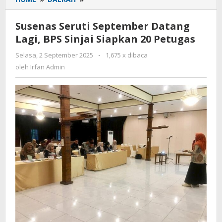
Seruti
September
Susenas Seruti September Datang
Datang
Lagi, BPS Sinjai Siapkan 20 Petugas
Lagi,
BPS
Selasa, 2 September 2025
oleh
-
1,675 x dibaca
Sinjai
Irfan
oleh
Irfan Admin
Siapkan
Admin
20
Petugas