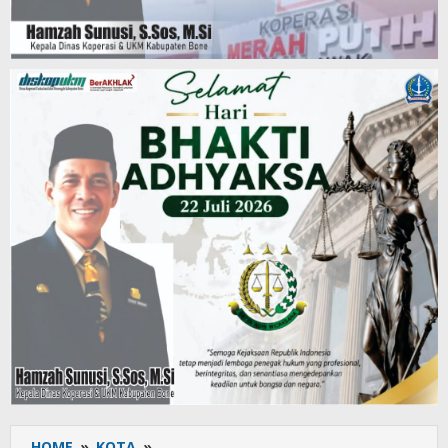
HOME
»
KOTA
»
KKG