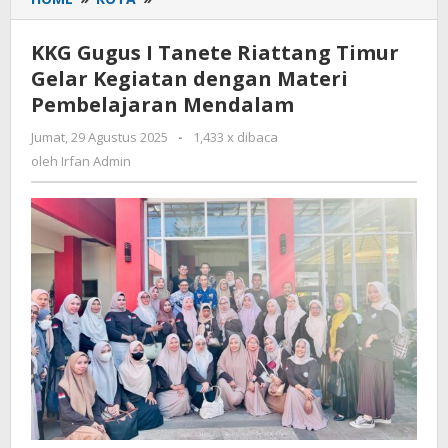
Gugus
I
KKG Gugus I Tanete Riattang Timur
Tanete
Gelar Kegiatan dengan Materi
Riattang
Pembelajaran Mendalam
Timur
Gelar
Jumat, 29 Agustus 2025
oleh
-
1,433 x dibaca
Kegiatan
Irfan
oleh
Irfan Admin
dengan
Admin
Materi
Pembelajaran
Mendalam