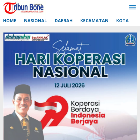
Lewati
ke
konten
HOME
NASIONAL
DAERAH
KECAMATAN
KOTA
D