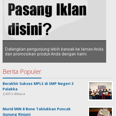
Berita Populer
Berakhir Sukses MPLS di SMP Negeri 3
Palakka
2,437 x dibaca
Murid MIN 8 Bone Taklukkan Puncak
Gunung Rinjani