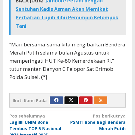
BACA JUGA:
Jambore Petani dengan
Sentuhan Kadis Asman Akan Memikat
Perhatian Tujuh Ribu Pemimpin Kelompok
Tani
“Mari bersama-sama kita mengibarkan Bendera
Merah Putih selama bulan Agustus untuk
memperingati HUT Ke-80 Kemerdekaan RI,”
tutur mantan Danyon C Pelopor Sat Brimob
Polda Sulsel.
(*)
Ikuti Kami Pada
Navigasi
Pos sebelumnya
Pos berikutnya
Lagi!!!! UNIM Bone
PSMTI Bone Bagi Bendera
pos
Tembus TOP 5 Nasional
Merah Putih
PKM Insentif 2025