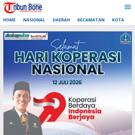
Lewati
ke
konten
HOME
NASIONAL
DAERAH
KECAMATAN
KOTA
D