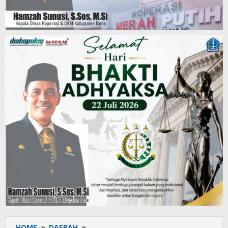
HOME
»
DAERAH
»
Semangat