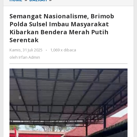
Nasionalisme,
Brimob
Semangat Nasionalisme, Brimob
Polda
Polda Sulsel Imbau Masyarakat
Sulsel
Kibarkan Bendera Merah Putih
Imbau
Masyarakat
Serentak
Kibarkan
Kamis, 31 Juli 2025
oleh
-
1,069 x dibaca
Bendera
Irfan
oleh
Irfan Admin
Merah
Admin
Putih
Serentak