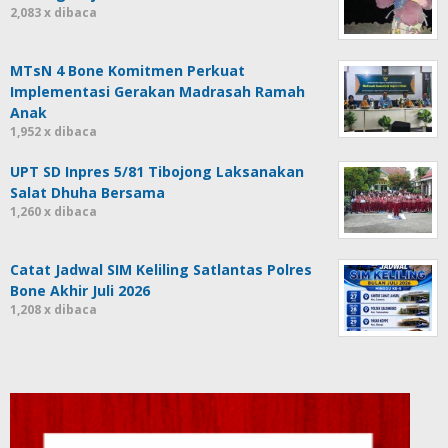
2,083 x dibaca
MTsN 4 Bone Komitmen Perkuat
Implementasi Gerakan Madrasah Ramah
Anak
1,952 x dibaca
UPT SD Inpres 5/81 Tibojong Laksanakan
Salat Dhuha Bersama
1,260 x dibaca
Catat Jadwal SIM Keliling Satlantas Polres
Bone Akhir Juli 2026
1,208 x dibaca