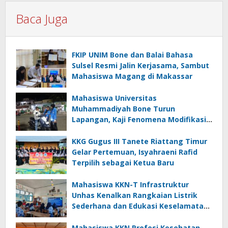
Baca Juga
FKIP UNIM Bone dan Balai Bahasa
Sulsel Resmi Jalin Kerjasama, Sambut
Mahasiswa Magang di Makassar
Mahasiswa Universitas
Muhammadiyah Bone Turun
Lapangan, Kaji Fenomena Modifikasi
Lampu Kendaraan melalui Riset
FOTOFOBIA
KKG Gugus III Tanete Riattang Timur
Gelar Pertemuan, Isyahraeni Rafid
Terpilih sebagai Ketua Baru
Mahasiswa KKN-T Infrastruktur
Unhas Kenalkan Rangkaian Listrik
Sederhana dan Edukasi Keselamatan
serta Bahaya Listrik di SMPN 40 Satap
Langkeang
Mahasiswa KKN Profesi Kesehatan