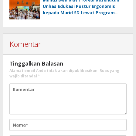
Unhas Edukasi Postur Ergonomis
kepada Murid SD Lewat Program
“Postur Tepat, Anak Hebat”
Komentar
Tinggalkan Balasan
Alamat email Anda tidak akan dipublikasikan.
Ruas yang
wajib ditandai
*