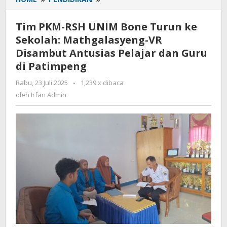
PKM-
RSH
Tim PKM-RSH UNIM Bone Turun ke
UNIM
Sekolah: Mathgalasyeng-VR
Bone
Disambut Antusias Pelajar dan Guru
Turun
ke
di Patimpeng
Sekolah:
Rabu, 23 Juli 2025
oleh
-
1,239 x dibaca
Mathgalasyeng-
Irfan
oleh
Irfan Admin
VR
Admin
Disambut
Antusias
Pelajar
dan
Guru
di
Patimpeng