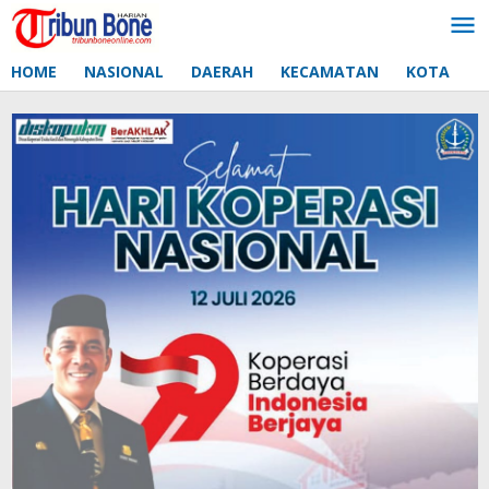
Lewati
ke
konten
HOME
NASIONAL
DAERAH
KECAMATAN
KOTA
D