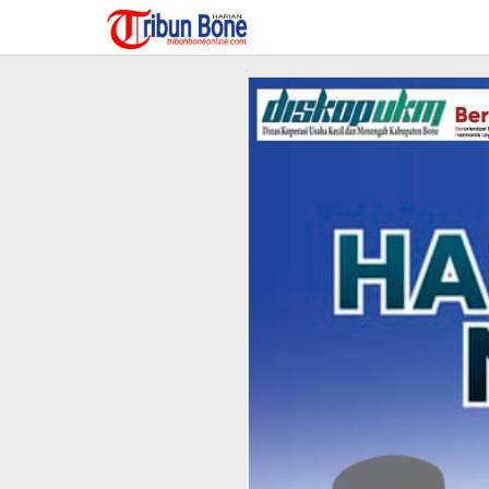
Lewati
ke
konten