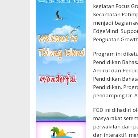
kegiatan Focus Gr
Kecamatan Patimpe
menjadi bagian a
EdgeMind: Suppor
Penguatan Growth
Program ini diket
Pendidikan Bahasa
Amirul dari Pendi
Pendidikan Bahasa
Pendidikan. Prog
pendamping Dr. A
FGD ini dihadiri 
masyarakat setemp
perwakilan dari p
dan interaktif, m