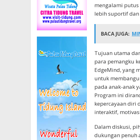
mengalami putus s
lebih suportif d
BACA JUGA:
MIN
Tujuan utama dari
para pemangku ke
EdgeMind, yang m
untuk membangun 
pada anak-anak ya
Program ini dira
kepercayaan diri 
interaktif, motiva
Dalam diskusi, p
dukungan penuh at