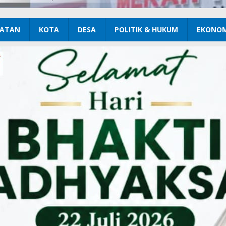
ATAN
KOTA
DESA
POLITIK & HUKUM
EKONOM