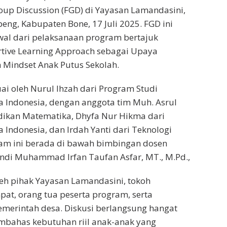
oup Discussion (FGD) di Yayasan Lamandasini,
ng, Kabupaten Bone, 17 Juli 2025. FGD ini
wal dari pelaksanaan program bertajuk
tive Learning Approach sebagai Upaya
 Mindset Anak Putus Sekolah.
uai oleh Nurul Ihzah dari Program Studi
 Indonesia, dengan anggota tim Muh. Asrul
dikan Matematika, Dhyfa Nur Hikma dari
 Indonesia, dan Irdah Yanti dari Teknologi
ram ini berada di bawah bimbingan dosen
ndi Muhammad Irfan Taufan Asfar, MT., M.Pd.,
oleh pihak Yayasan Lamandasini, tokoh
at, orang tua peserta program, serta
emerintah desa. Diskusi berlangsung hangat
embahas kebutuhan riil anak-anak yang