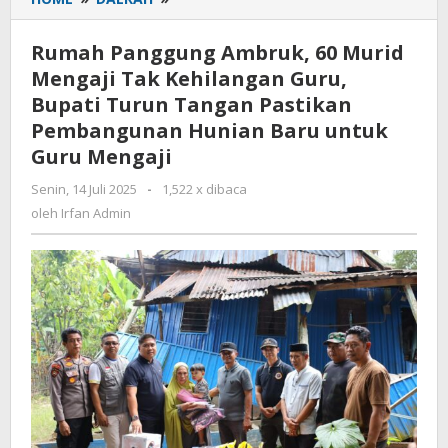
Panggung
Ambruk,
Rumah Panggung Ambruk, 60 Murid
60
Mengaji Tak Kehilangan Guru,
Murid
Bupati Turun Tangan Pastikan
Mengaji
Tak
Pembangunan Hunian Baru untuk
Kehilangan
Guru Mengaji
Guru,
Bupati
Senin, 14 Juli 2025
oleh
-
1,522 x dibaca
Irfan
Turun
oleh
Irfan Admin
Admin
Tangan
Pastikan
Pembangunan
Hunian
Baru
untuk
Guru
Mengaji