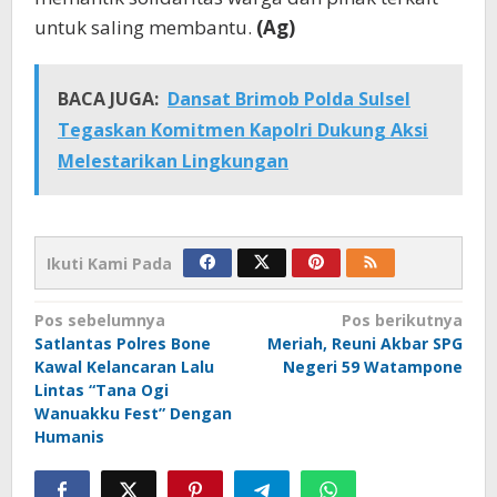
untuk saling membantu.
(Ag)
BACA JUGA:
Dansat Brimob Polda Sulsel
Tegaskan Komitmen Kapolri Dukung Aksi
Melestarikan Lingkungan
Ikuti Kami Pada
Navigasi
Pos sebelumnya
Pos berikutnya
Satlantas Polres Bone
Meriah, Reuni Akbar SPG
pos
Kawal Kelancaran Lalu
Negeri 59 Watampone
Lintas “Tana Ogi
Wanuakku Fest” Dengan
Humanis