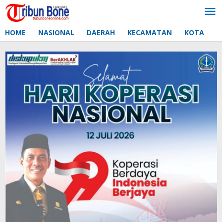
Lewati
ke
konten
HOME
NASIONAL
DAERAH
KECAMATAN
KOTA
D