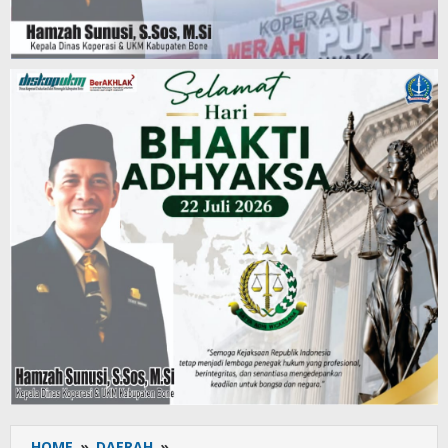
HOME
»
DAERAH
»
Rumah