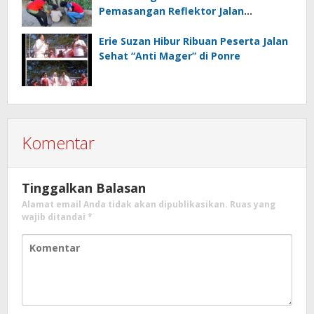
Pemasangan Reflektor Jalan
Berbahan Pipa
Erie Suzan Hibur Ribuan Peserta Jalan
Sehat “Anti Mager” di Ponre
Komentar
Tinggalkan Balasan
Alamat email Anda tidak akan dipublikasikan.
Ruas yang
wajib ditandai
*