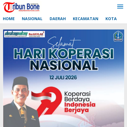
Lewati
ke
konten
HOME
NASIONAL
DAERAH
KECAMATAN
KOTA
D