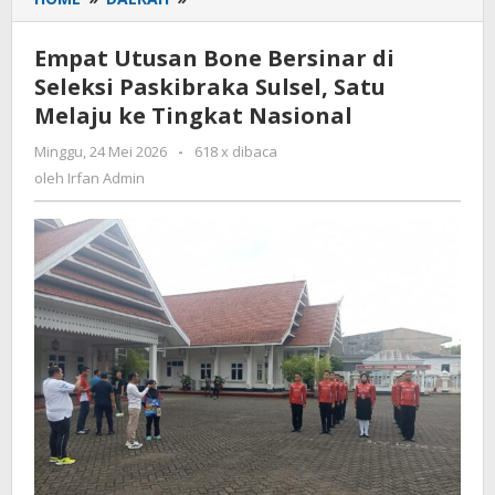
Utusan
Bone
Empat Utusan Bone Bersinar di
Bersinar
Seleksi Paskibraka Sulsel, Satu
di
Melaju ke Tingkat Nasional
Seleksi
Paskibraka
Minggu, 24 Mei 2026
oleh
-
618 x dibaca
Sulsel,
Irfan
oleh
Irfan Admin
Satu
Admin
Melaju
ke
Tingkat
Nasional