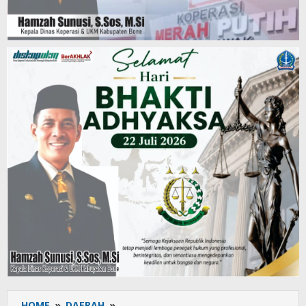
HOME
»
DAERAH
»
Empat