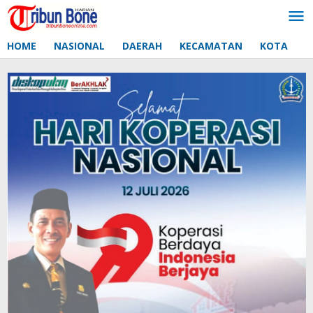
Lewati
ke
konten
HOME
NASIONAL
DAERAH
KECAMATAN
KOTA
D