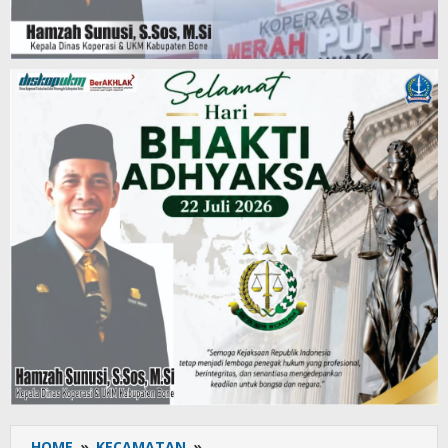
HOME
»
KECAMATAN
»
Babinsa