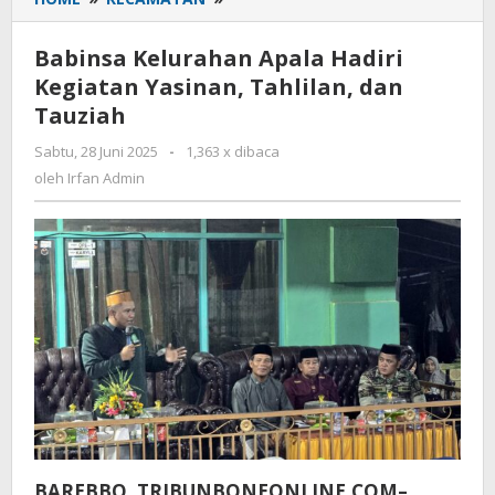
Kelurahan
Apala
Babinsa Kelurahan Apala Hadiri
Hadiri
Kegiatan Yasinan, Tahlilan, dan
Kegiatan
Tauziah
Yasinan,
Tahlilan,
Sabtu, 28 Juni 2025
oleh
-
1,363 x dibaca
dan
Irfan
oleh
Irfan Admin
Tauziah
Admin
BAREBBO, TRIBUNBONEONLINE.COM–