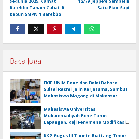
Sedunia 2025, Camat
12/79 Jeppe’e Sembelih
Barebbo Tanam Cabai di
Satu Ekor Sapi
Kebun SMPN 1 Barebbo
Baca Juga
FKIP UNIM Bone dan Balai Bahasa
Sulsel Resmi Jalin Kerjasama, Sambut
Mahasiswa Magang di Makassar
Mahasiswa Universitas
Muhammadiyah Bone Turun
Lapangan, Kaji Fenomena Modifikasi
Lampu Kendaraan melalui Riset
FOTOFOBIA
KKG Gugus III Tanete Riattang Timur