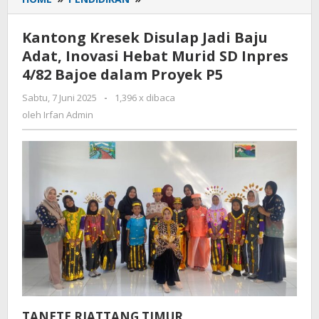
Kresek
Disulap
Kantong Kresek Disulap Jadi Baju
Jadi
Adat, Inovasi Hebat Murid SD Inpres
Baju
4/82 Bajoe dalam Proyek P5
Adat,
Inovasi
Sabtu, 7 Juni 2025
oleh
-
1,396 x dibaca
Hebat
Irfan
oleh
Irfan Admin
Murid
Admin
SD
Inpres
4/82
Bajoe
dalam
Proyek
P5
TANETE RIATTANG TIMUR,