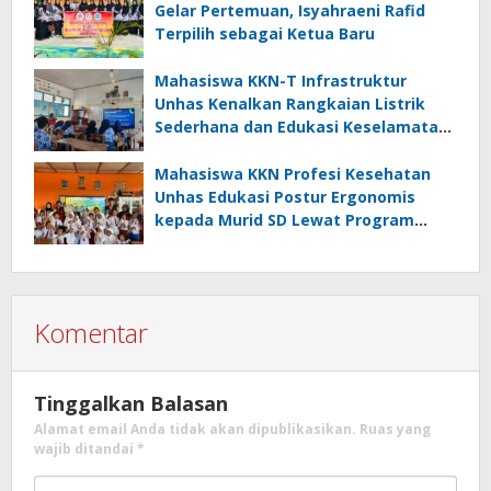
Gelar Pertemuan, Isyahraeni Rafid
Terpilih sebagai Ketua Baru
Mahasiswa KKN-T Infrastruktur
Unhas Kenalkan Rangkaian Listrik
Sederhana dan Edukasi Keselamatan
serta Bahaya Listrik di SMPN 40 Satap
Langkeang
Mahasiswa KKN Profesi Kesehatan
Unhas Edukasi Postur Ergonomis
kepada Murid SD Lewat Program
“Postur Tepat, Anak Hebat”
Komentar
Tinggalkan Balasan
Alamat email Anda tidak akan dipublikasikan.
Ruas yang
wajib ditandai
*