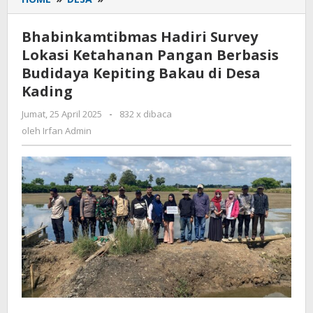
Hadiri
Survey
Bhabinkamtibmas Hadiri Survey
Lokasi
Lokasi Ketahanan Pangan Berbasis
Ketahanan
Budidaya Kepiting Bakau di Desa
Pangan
Berbasis
Kading
Budidaya
Jumat, 25 April 2025
oleh
-
832 x dibaca
Kepiting
Irfan
oleh
Irfan Admin
Bakau
Admin
di
Desa
Kading