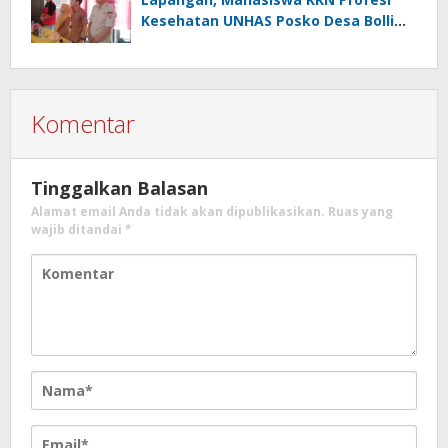
Kesehatan UNHAS Posko Desa Bolli
Gelar Seminar Program Kerja
Komentar
Tinggalkan Balasan
Alamat email Anda tidak akan dipublikasikan.
Ruas yang
wajib ditandai
*