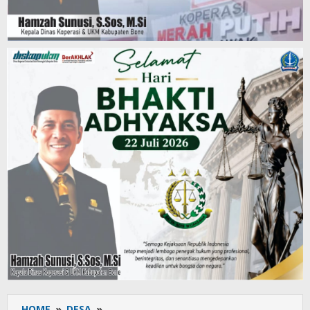
HOME
»
DESA
»
Bhabinkamtibmas