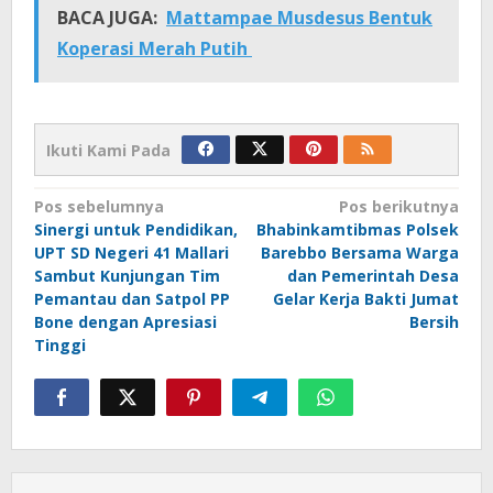
BACA JUGA:
Mattampae Musdesus Bentuk
Koperasi Merah Putih
Ikuti Kami Pada
Navigasi
Pos sebelumnya
Pos berikutnya
Sinergi untuk Pendidikan,
Bhabinkamtibmas Polsek
pos
UPT SD Negeri 41 Mallari
Barebbo Bersama Warga
Sambut Kunjungan Tim
dan Pemerintah Desa
Pemantau dan Satpol PP
Gelar Kerja Bakti Jumat
Bone dengan Apresiasi
Bersih
Tinggi