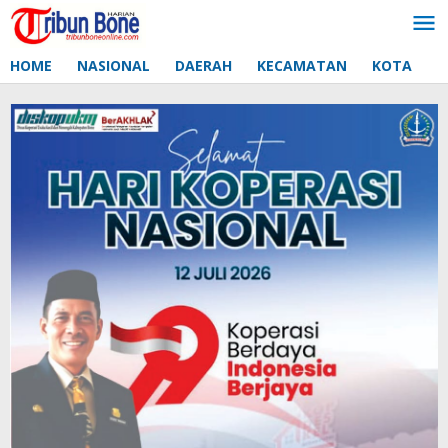
Lewati
ke
konten
HOME
NASIONAL
DAERAH
KECAMATAN
KOTA
D