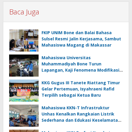
Baca Juga
FKIP UNIM Bone dan Balai Bahasa
Sulsel Resmi Jalin Kerjasama, Sambut
Mahasiswa Magang di Makassar
Mahasiswa Universitas
Muhammadiyah Bone Turun
Lapangan, Kaji Fenomena Modifikasi
Lampu Kendaraan melalui Riset
FOTOFOBIA
KKG Gugus III Tanete Riattang Timur
Gelar Pertemuan, Isyahraeni Rafid
Terpilih sebagai Ketua Baru
Mahasiswa KKN-T Infrastruktur
Unhas Kenalkan Rangkaian Listrik
Sederhana dan Edukasi Keselamatan
serta Bahaya Listrik di SMPN 40 Satap