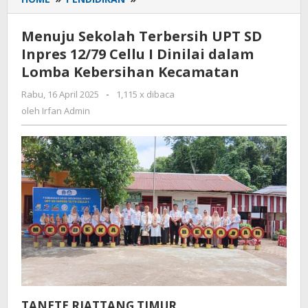
Sekolah
Terbersih
Menuju Sekolah Terbersih UPT SD
UPT
Inpres 12/79 Cellu I Dinilai dalam
SD
Lomba Kebersihan Kecamatan
Inpres
12/79
Rabu, 16 April 2025
oleh
-
1,115 x dibaca
Cellu
Irfan
oleh
Irfan Admin
I
Admin
Dinilai
dalam
Lomba
Kebersihan
Kecamatan
TANETE RIATTANG TIMUR,