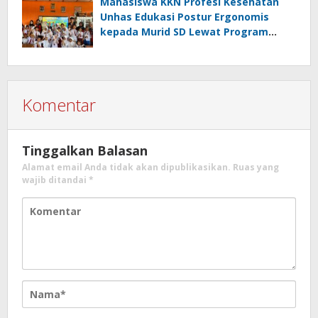
Langkeang
Mahasiswa KKN Profesi Kesehatan
Unhas Edukasi Postur Ergonomis
kepada Murid SD Lewat Program
“Postur Tepat, Anak Hebat”
Komentar
Tinggalkan Balasan
Alamat email Anda tidak akan dipublikasikan.
Ruas yang
wajib ditandai
*