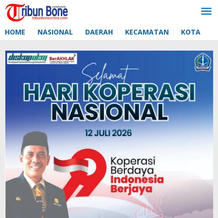
Lewati
ke
konten
HOME
NASIONAL
DAERAH
KECAMATAN
KOTA
D