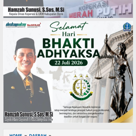
HOME
»
DAERAH
»
Peringati