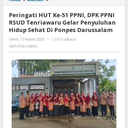
HUT
Ke-
Peringati HUT Ke-51 PPNI, DPK PPNI
51
RSUD Tenriawaru Gelar Penyuluhan
PPNI,
Hidup Sehat Di Ponpes Darussalam
DPK
PPNI
Senin, 17 Maret 2025
oleh
-
1,115 x dibaca
RSUD
Irfan
oleh
Irfan Admin
Tenriawaru
Admin
Gelar
Penyuluhan
Hidup
Sehat
Di
Ponpes
Darussalam