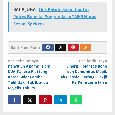
BACA JUGA:
Ops Patuh, Kasat Lantas
Polres Bone ke Pengendara: TNKB Harus
Sesuai Spektek
Ikuti Kami Pada
Navigasi
Pos sebelumnya
Pos berikutnya
Penyuluh Agama Islam
Sinergi Polantas Bone
pos
KUA Tanete Riattang
dan Komunitas Mobil,
Barat Gelar Lomba
Aksi Sosial Berbagi Takjil
Tahfidz untuk Ibu-Ibu
Ke Pengguna Jalan
Majelis Taklim