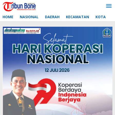
Lewati
ke
konten
HOME
NASIONAL
DAERAH
KECAMATAN
KOTA
D