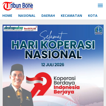
Lewati
ke
konten
HOME
NASIONAL
DAERAH
KECAMATAN
KOTA
D