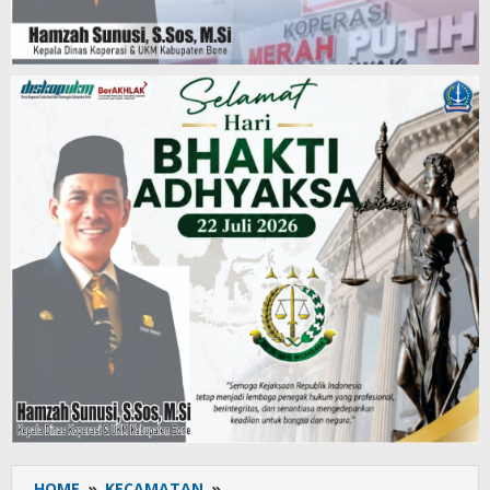
HOME
»
KECAMATAN
»
Semarak