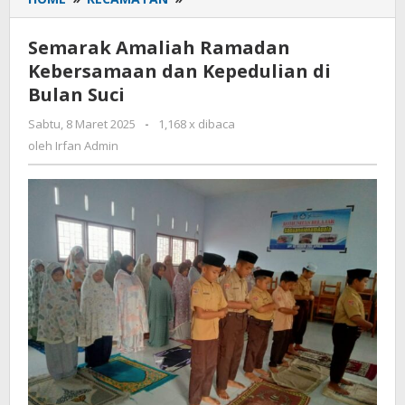
Amaliah
Ramadan
Semarak Amaliah Ramadan
Kebersamaan
Kebersamaan dan Kepedulian di
dan
Bulan Suci
Kepedulian
di
Sabtu, 8 Maret 2025
oleh
-
1,168 x dibaca
Bulan
Irfan
oleh
Irfan Admin
Suci
Admin