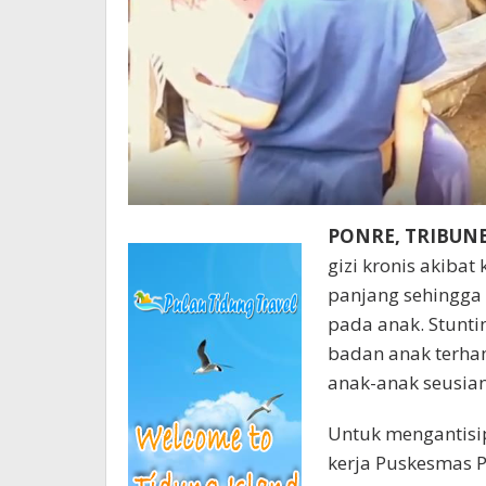
PONRE, TRIBU
gizi kronis akiba
panjang sehingga
pada anak. Stunti
badan anak terha
anak-anak seusian
Untuk mengantisip
kerja Puskesmas 