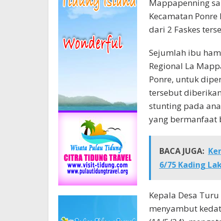
Mappapenning sam
Kecamatan Ponre 
dari 2 Faskes ter
Sejumlah ibu ham
Regional La Mapp
Ponre, untuk dipe
tersebut diberika
stunting pada anak
yang bermanfaat 
BACA JUGA:
Ken
6/75 Kading L
Kepala Desa Turu 
menyambut kedatan