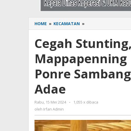
HOME
»
KECAMATAN
»
Cegah
Stunting,
RSUD
Cegah Stunting
Regional
La
Mappapenning 
Mappapenning
Bersama
Puskesmas
Ponre Sambangi
Ponre
Sambangi
Adae
Bumil
di
Desa
Rabu, 15 Mei 2024
oleh
-
1,055 x dibaca
Turu
Irfan
oleh
Irfan Admin
Adae
Admin