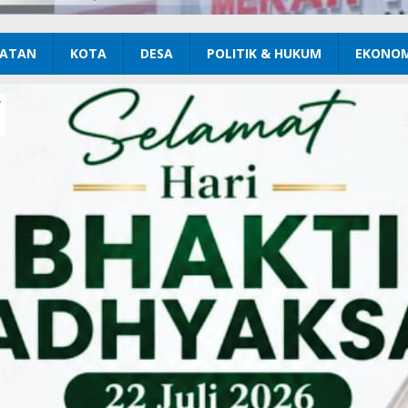
ATAN
KOTA
DESA
POLITIK & HUKUM
EKONOM