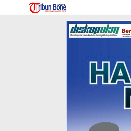
Lewati
ke
konten