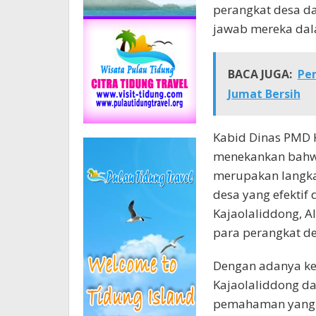
perangkat desa d
jawab mereka dala
BACA JUGA:
Pe
Jumat Bersih
Kabid Dinas PMD Ka
menekankan bahwa
merupakan langka
desa yang efektif 
Kajaolaliddong, A
para perangkat de
Dengan adanya keg
Kajaolaliddong da
pemahaman yang l