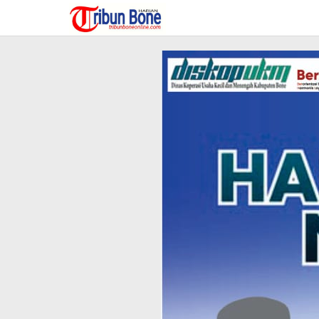
Lewati
ke
konten