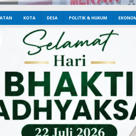
ATAN
KOTA
DESA
POLITIK & HUKUM
EKONOM