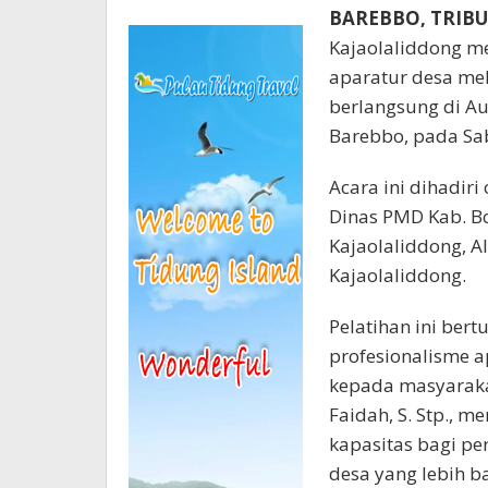
BAREBBO, TRI
Kajaolaliddong m
aparatur desa mel
berlangsung di Au
Barebbo, pada Sab
Acara ini dihadiri
Dinas PMD Kab. Bon
Kajaolaliddong, Al
Kajaolaliddong.
Pelatihan ini ber
profesionalisme 
kepada masyaraka
Faidah, S. Stp., 
kapasitas bagi 
desa yang lebih ba