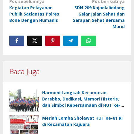
Navigasi
Pos sebelumnya
Pos berikutnya
Kegiatan Pelayanan
SDN 209 Kajaolaliddong
pos
Publik Satlantas Polres
Gelar Jalan Sehat dan
Bone Dengan Humanis
Sarapan Sehat Bersama
Murid
Baca Juga
Harmoni Langkah Kecamatan
Barebbo, Dedikasi, Memori Historis,
dan Simbol Kebersamaan di HUT ke-
81 RI
Meriah Lomba Sholawat HUT Ke-81 RI
di Kecamatan Kajuara