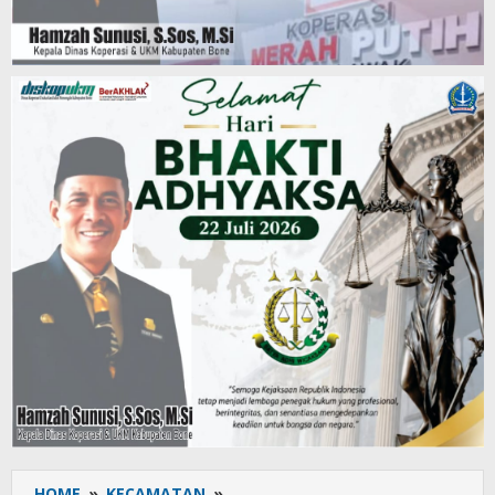
HOME
»
KECAMATAN
»
UPT