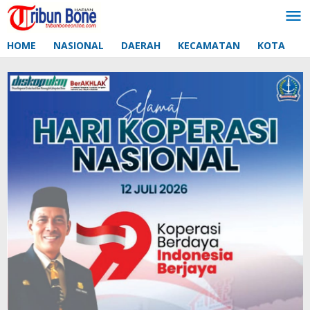
Lewati
ke
konten
HOME
NASIONAL
DAERAH
KECAMATAN
KOTA
D