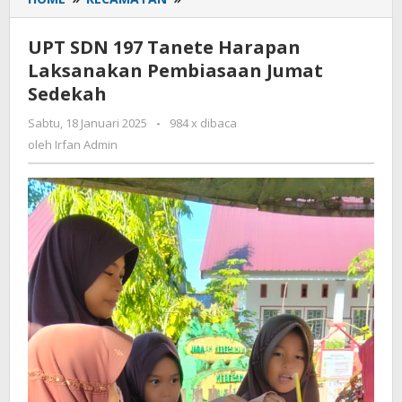
SDN
197
UPT SDN 197 Tanete Harapan
Tanete
Laksanakan Pembiasaan Jumat
Harapan
Sedekah
Laksanakan
Pembiasaan
Sabtu, 18 Januari 2025
oleh
-
984 x dibaca
Jumat
Irfan
oleh
Irfan Admin
Sedekah
Admin