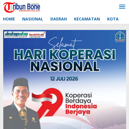
Lewati
ke
konten
HOME
NASIONAL
DAERAH
KECAMATAN
KOTA
D