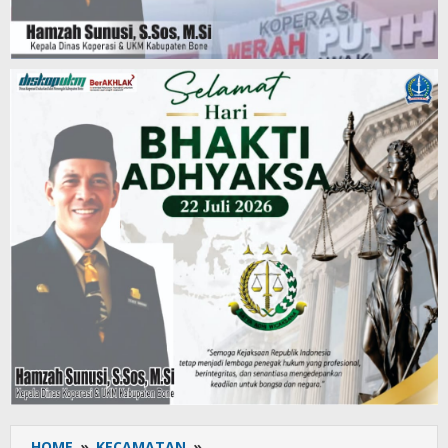
HOME
»
KECAMATAN
»
Peran