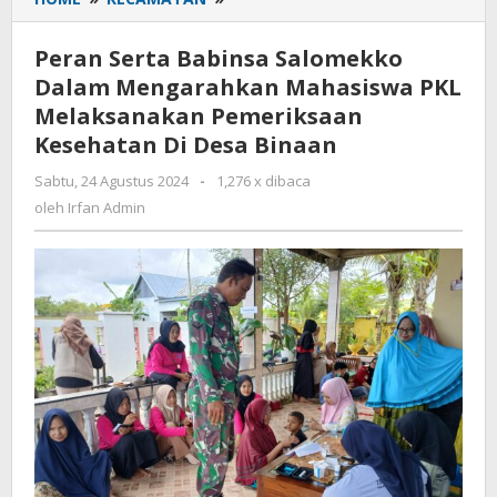
Serta
Babinsa
Peran Serta Babinsa Salomekko
Salomekko
Dalam Mengarahkan Mahasiswa PKL
Dalam
Melaksanakan Pemeriksaan
Mengarahkan
Mahasiswa
Kesehatan Di Desa Binaan
PKL
Sabtu, 24 Agustus 2024
oleh
-
1,276 x dibaca
Melaksanakan
Irfan
oleh
Irfan Admin
Pemeriksaan
Admin
Kesehatan
Di
Desa
Binaan