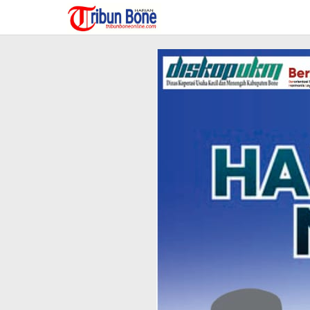
Lewati
ke
konten