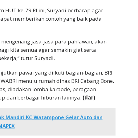
HUT ke-79 RI ini, Suryadi berharap agar
 dapat memberikan contoh yang baik pada
 mengenang jasa-jasa para pahlawan, akan
gi kita semua agar semakin giat serta
kerja,” tutur Suryadi.
njutkan pawai yang diikuti bagian-bagian, BRI
 IWABRI menuju rumah dinas BRI Cabang Bone.
nas, diadakan lomba karaode, peragaan
up dan berbagai hiburan lainnya.
(dar)
nk Mandiri KC Watampone Gelar Auto dan
-MAPEX