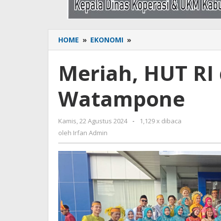
HOME
»
EKONOMI
»
Meriah,
HUT
RI
Meriah, HUT RI 
di
Kantor
Watampone
BRI
Cabang
Watampone
Kamis, 22 Agustus 2024
oleh
-
1,129 x dibaca
Irfan
oleh
Irfan Admin
Admin