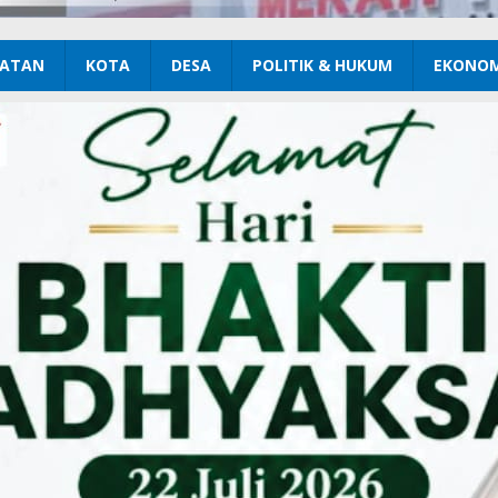
ATAN
KOTA
DESA
POLITIK & HUKUM
EKONOM