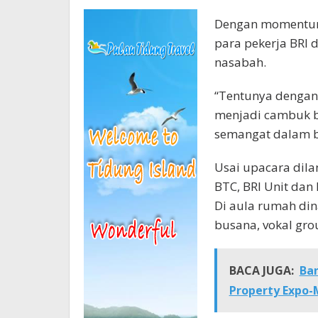
Dengan momentum 
para pekerja BRI
nasabah.
“Tentunya dengan
menjadi cambuk ba
semangat dalam be
Usai upacara dila
BTC, BRI Unit dan
Di aula rumah di
busana, vokal gro
BACA JUGA:
Ba
Property Expo