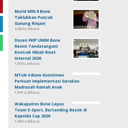
Murid MIN 8 Bone
Taklukkan Puncak
Gunung Rinjani
2,064 x dibaca
Dosen FKIP UNIM Bone
Resmi Tandatangani
Kontrak Hibah Riset
Internal 2026
1,970 x dibaca
MTsN 4 Bone Komitmen
Perkuat Implementasi Gerakan
Madrasah Ramah Anak
1,941 x dibaca
Wakapolres Bone Lepas
Team E-Sport, Bertanding Besok di
Kapolda Cup 2026
1,364 x dibaca