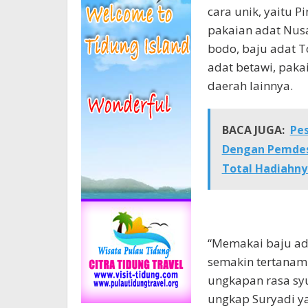
cara unik, yaitu 
pakaian adat Nusa
bodo, baju adat T
adat betawi, paka
daerah lainnya.
BACA JUGA:
Pes
Dengan Pemdes 
Total Hadiahny
“Memakai baju ada
semakin tertanam j
ungkapan rasa sy
ungkap Suryadi yan