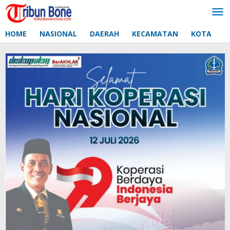
Lewati
ke
konten
HOME
NASIONAL
DAERAH
KECAMATAN
KOTA
D