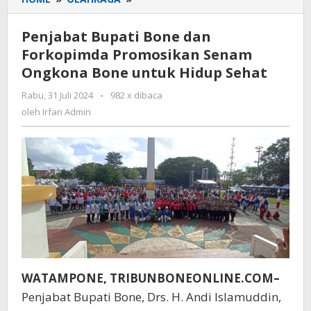
Bupati
Bone
Penjabat Bupati Bone dan
dan
Forkopimda Promosikan Senam
Forkopimda
Ongkona Bone untuk Hidup Sehat
Promosikan
Senam
Rabu, 31 Juli 2024
oleh
-
982 x dibaca
Ongkona
Irfan
oleh
Irfan Admin
Bone
Admin
untuk
Hidup
Sehat
WATAMPONE,
TRIBUNBONEONLINE.COM–
Penjabat Bupati Bone, Drs. H. Andi Islamuddin,