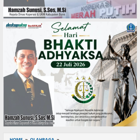
HOME
»
OLAHRAGA
»
Penjabat