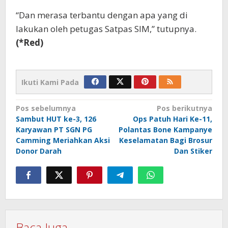
“Dan merasa terbantu dengan apa yang di
lakukan oleh petugas Satpas SIM,” tutupnya.
(*Red)
Ikuti Kami Pada
Navigasi
Pos sebelumnya
Pos berikutnya
Sambut HUT ke-3, 126
Ops Patuh Hari Ke-11,
pos
Karyawan PT SGN PG
Polantas Bone Kampanye
Camming Meriahkan Aksi
Keselamatan Bagi Brosur
Donor Darah
Dan Stiker
Baca Juga