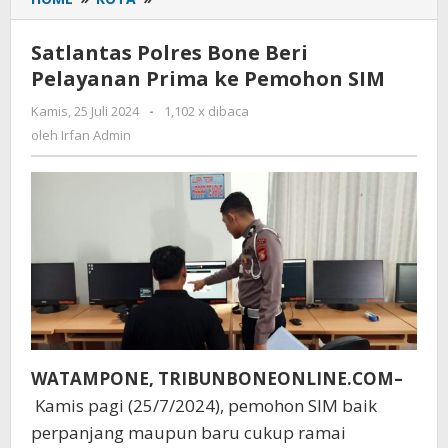
Polres
Bone
Satlantas Polres Bone Beri
Beri
Pelayanan Prima ke Pemohon SIM
Pelayanan
Prima
Kamis, 25 Juli 2024
oleh
-
1,102 x dibaca
ke
Irfan
oleh
Irfan Admin
Pemohon
Admin
SIM
WATAMPONE, TRIBUNBONEONLINE.COM–
Kamis pagi (25/7/2024), pemohon SIM baik
perpanjang maupun baru cukup ramai