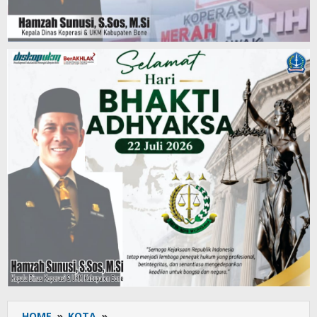
HOME
»
KOTA
»
Satlantas