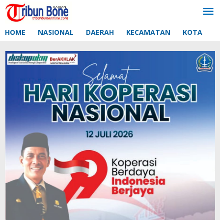
Lewati
ke
konten
HOME
NASIONAL
DAERAH
KECAMATAN
KOTA
D