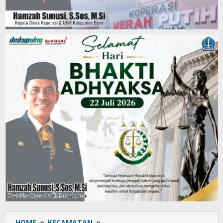
HOME
»
KECAMATAN
»
Babinsa