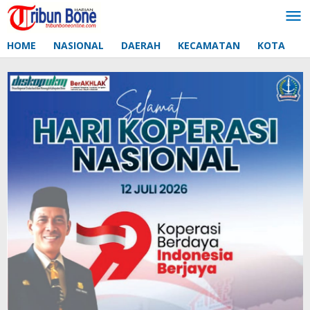
Lewati
ke
konten
HOME
NASIONAL
DAERAH
KECAMATAN
KOTA
D