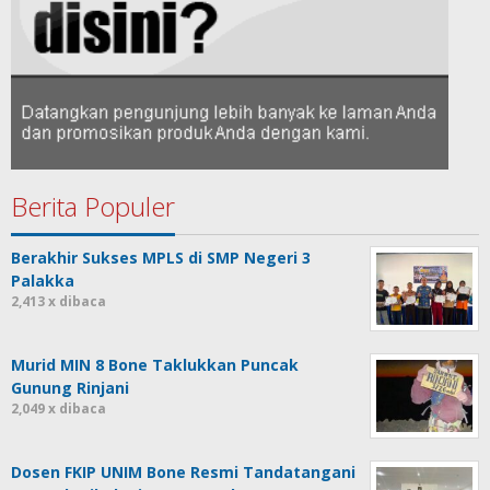
Berita Populer
Berakhir Sukses MPLS di SMP Negeri 3
Palakka
2,413 x dibaca
Murid MIN 8 Bone Taklukkan Puncak
Gunung Rinjani
2,049 x dibaca
Dosen FKIP UNIM Bone Resmi Tandatangani