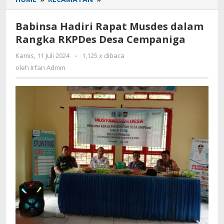
Hadiri
Rapat
Babinsa Hadiri Rapat Musdes dalam
Musdes
Rangka RKPDes Desa Cempaniga
dalam
Rangka
Kamis, 11 Juli 2024
oleh
-
1,125 x dibaca
RKPDes
Irfan
oleh
Irfan Admin
Desa
Admin
Cempaniga