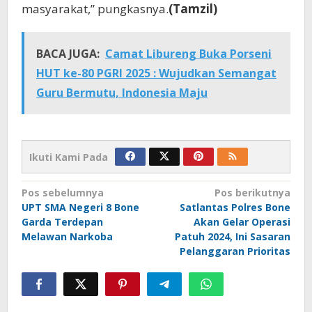
masyarakat,” pungkasnya.
(Tamzil)
BACA JUGA:
Camat Libureng Buka Porseni
HUT ke-80 PGRI 2025 : Wujudkan Semangat
Guru Bermutu, Indonesia Maju
Ikuti Kami Pada
Navigasi
Pos sebelumnya
Pos berikutnya
UPT SMA Negeri 8 Bone
Satlantas Polres Bone
pos
Garda Terdepan
Akan Gelar Operasi
Melawan Narkoba
Patuh 2024, Ini Sasaran
Pelanggaran Prioritas