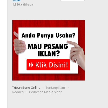
1,380 x dibaca
Tribun Bone Online
Tentang Kami
Redaksi
Pedoman Media Siber