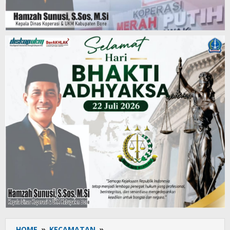
HOME
»
KECAMATAN
»
SDN