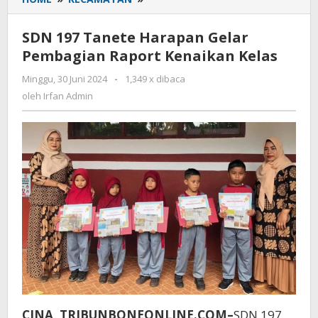
197
Tanete
SDN 197 Tanete Harapan Gelar
Harapan
Pembagian Raport Kenaikan Kelas
Gelar
Pembagian
Minggu, 30 Juni 2024
oleh
-
1,349 x dibaca
Raport
Irfan
oleh
Irfan Admin
Kenaikan
Admin
Kelas
CINA, TRIBUNBONEONLINE.COM–
SDN 197