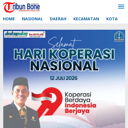
Lewati
ke
konten
HOME
NASIONAL
DAERAH
KECAMATAN
KOTA
D