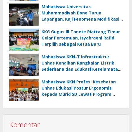
Mahasiswa Universitas
Muhammadiyah Bone Turun
Lapangan, Kaji Fenomena Modifikasi
Lampu Kendaraan melalui Riset
FOTOFOBIA
KKG Gugus III Tanete Riattang Timur
Gelar Pertemuan, Isyahraeni Rafid
Terpilih sebagai Ketua Baru
Mahasiswa KKN-T Infrastruktur
Unhas Kenalkan Rangkaian Listrik
Sederhana dan Edukasi Keselamatan
serta Bahaya Listrik di SMPN 40 Satap
Langkeang
Mahasiswa KKN Profesi Kesehatan
Unhas Edukasi Postur Ergonomis
kepada Murid SD Lewat Program
“Postur Tepat, Anak Hebat”
Komentar