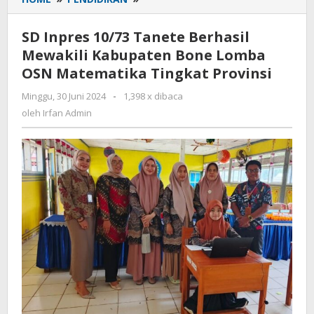
Inpres
10/73
SD Inpres 10/73 Tanete Berhasil
Tanete
Mewakili Kabupaten Bone Lomba
Berhasil
OSN Matematika Tingkat Provinsi
Mewakili
Kabupaten
Minggu, 30 Juni 2024
oleh
-
1,398 x dibaca
Bone
Irfan
oleh
Irfan Admin
Lomba
Admin
OSN
Matematika
Tingkat
Provinsi