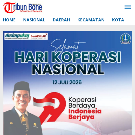
Lewati
ke
konten
HOME
NASIONAL
DAERAH
KECAMATAN
KOTA
D