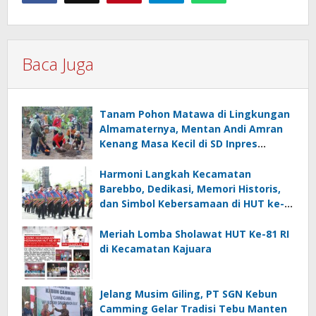
Baca Juga
Tanam Pohon Matawa di Lingkungan
Almamaternya, Mentan Andi Amran
Kenang Masa Kecil di SD Inpres
Mappesangka
Harmoni Langkah Kecamatan
Barebbo, Dedikasi, Memori Historis,
dan Simbol Kebersamaan di HUT ke-
81 RI
Meriah Lomba Sholawat HUT Ke-81 RI
di Kecamatan Kajuara
Jelang Musim Giling, PT SGN Kebun
Camming Gelar Tradisi Tebu Manten