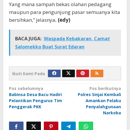
Yang mana sampah bekas olahan pedagang
maupun para pengunjung pasar semuanya kita
bersihkan,” jelasnya
. (edy)
BACA JUGA:
Waspada Kebakaran, Camat
Salomekko Buat Surat Edaran
Ikuti Kami Pada
Navigasi
Pos sebelumnya
Pos berikutnya
Babinsa Desa Bacu Hadiri
Polres Sinjai Kembali
pos
Pelantikan Pengurus Tim
Amankan Pelaku
Penggerak PKK
Penyalahgunaan
Narkoba