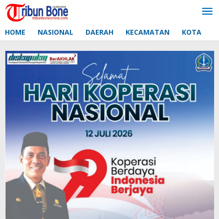
Lewati
ke
konten
HOME
NASIONAL
DAERAH
KECAMATAN
KOTA
D