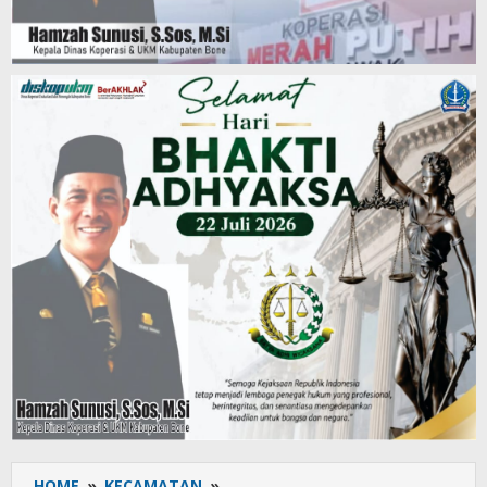
HOME
»
KECAMATAN
»
Bersama