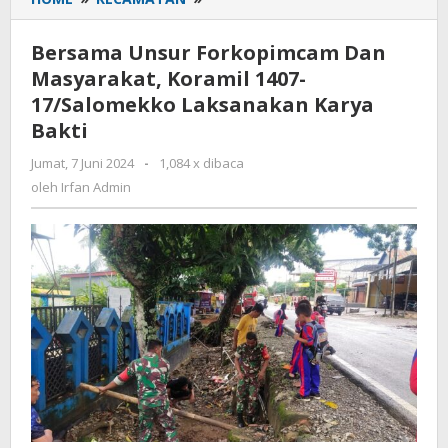
Unsur
Forkopimcam
Bersama Unsur Forkopimcam Dan
Dan
Masyarakat, Koramil 1407-
Masyarakat,
17/Salomekko Laksanakan Karya
Koramil
1407-
Bakti
17/Salomekko
Jumat, 7 Juni 2024
oleh
-
1,084 x dibaca
Laksanakan
Irfan
oleh
Irfan Admin
Karya
Admin
Bakti