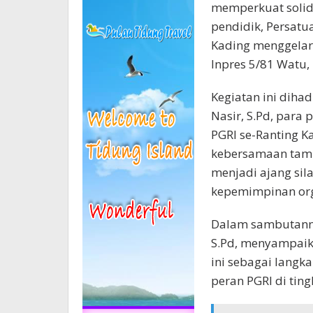
memperkuat solid
pendidik, Persatu
Kading menggelar
Inpres 5/81 Watu, 
Kegiatan ini diha
Nasir, S.Pd, para
PGRI se-Ranting 
kebersamaan tamp
menjadi ajang si
kepemimpinan orga
Dalam sambutanny
S.Pd, menyampaika
ini sebagai langk
peran PGRI di ting