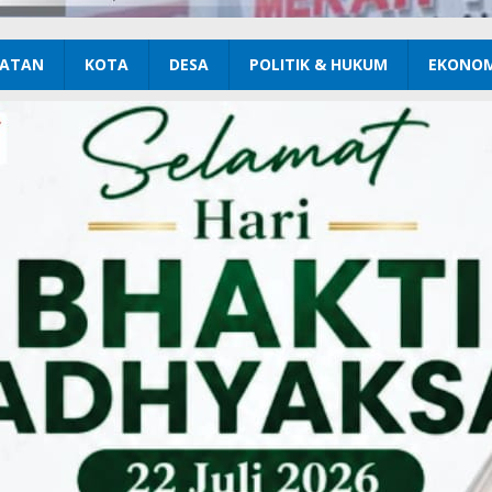
ATAN
KOTA
DESA
POLITIK & HUKUM
EKONOM