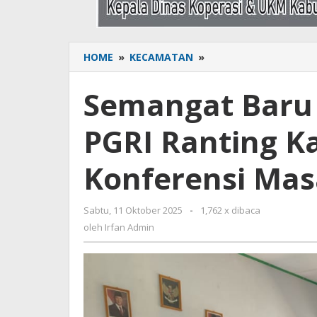
HOME
»
KECAMATAN
»
Semangat
Baru
Dunia
Semangat Baru 
Pendidikan:
PGRI
PGRI Ranting K
Ranting
Kading
Gelar
Konferensi Mas
Konferensi
Masa
Bakti
Sabtu, 11 Oktober 2025
oleh
-
1,762 x dibaca
2025–
Irfan
oleh
Irfan Admin
2030
Admin