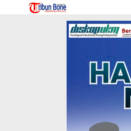
Lewati
ke
konten