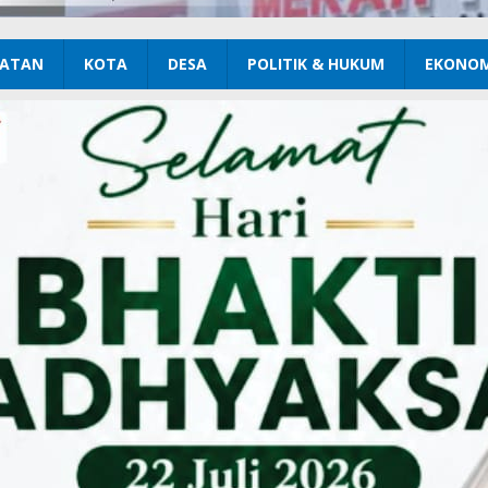
ATAN
KOTA
DESA
POLITIK & HUKUM
EKONOM