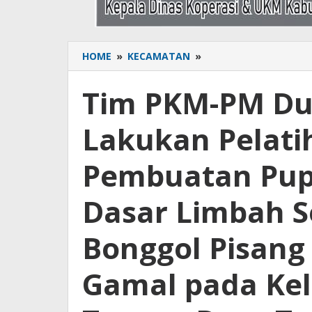
HOME
»
KECAMATAN
»
Tim
PKM-
PM
Tim PKM-PM Du
Duo
Bio
Lakukan Pelat
UNIM
Bone
Lakukan
Pembuatan Pup
Pelatihan
Mengenai
Dasar Limbah 
Pembuatan
Pupuk
Organik,
Bonggol Pisang
Bahan
Dasar
Gamal pada Ke
Limbah
Sekam
padi