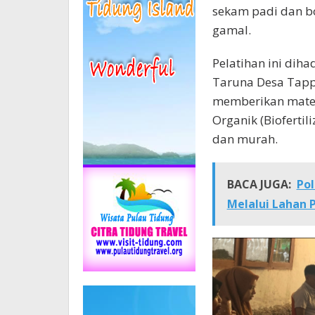
sekam padi dan b
gamal.
Pelatihan ini dih
Taruna Desa Tapp
memberikan mater
Organik (Bioferti
dan murah.
BACA JUGA:
Po
Melalui Lahan 