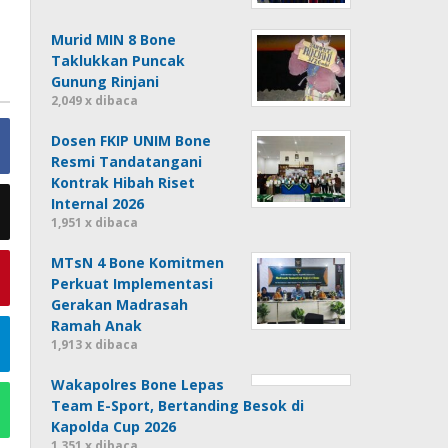
Murid MIN 8 Bone
Taklukkan Puncak
Gunung Rinjani
2,049 x dibaca
Dosen FKIP UNIM Bone
Resmi Tandatangani
Kontrak Hibah Riset
Internal 2026
1,951 x dibaca
MTsN 4 Bone Komitmen
Perkuat Implementasi
Gerakan Madrasah
Ramah Anak
1,913 x dibaca
Wakapolres Bone Lepas
Team E-Sport, Bertanding Besok di
Kapolda Cup 2026
1,351 x dibaca