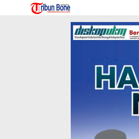
Lewati
ke
konten