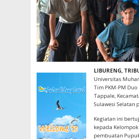
LIBURENG, TRI
Universitas Muha
Tim PKM-PM Duo B
Tappale, Kecamata
Sulawesi Selatan 
Kegiatan ini bert
kepada Kelompok 
pembuatan Pupuk O