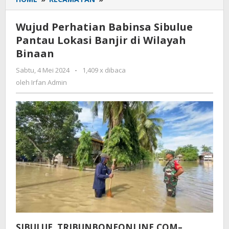
Perhatian
Babinsa
Wujud Perhatian Babinsa Sibulue
Sibulue
Pantau Lokasi Banjir di Wilayah
Pantau
Binaan
Lokasi
Banjir
Sabtu, 4 Mei 2024
oleh
-
1,409 x dibaca
di
Irfan
oleh
Irfan Admin
Wilayah
Admin
Binaan
SIBULUE, TRIBUNBONEONLINE.COM–