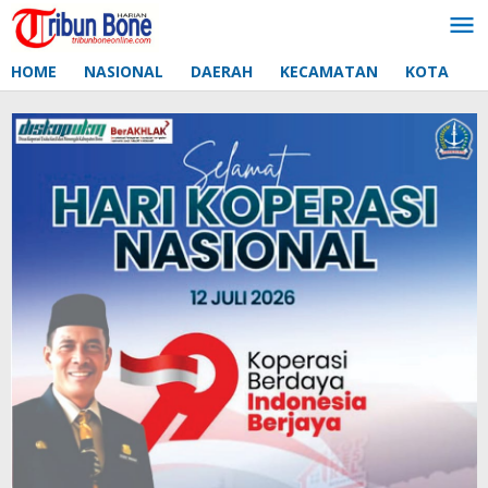
Lewati
ke
konten
HOME
NASIONAL
DAERAH
KECAMATAN
KOTA
D