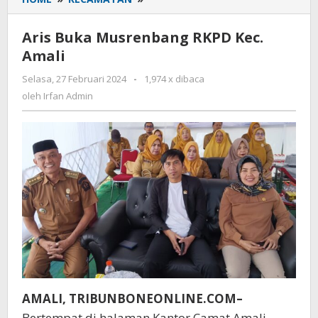
Buka
Musrenbang
Aris Buka Musrenbang RKPD Kec.
RKPD
Amali
Kec.
Amali
Selasa, 27 Februari 2024
oleh
-
1,974 x dibaca
Irfan
oleh
Irfan Admin
Admin
AMALI, TRIBUNBONEONLINE.COM–
Bertempat di halaman Kantor Camat Amali