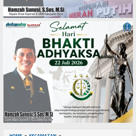
HOME
»
KECAMATAN
»
Aris