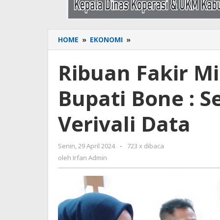
HOME
»
EKONOMI
»
Ribuan
Fakir
Miskin
Ribuan Fakir Mi
Terima
BLT,
Bupati Bone : 
Pj.
Bupati
Bone
Verivali Data
:
Segera
Lakukan
Senin, 29 April 2024
oleh
-
723 x dibaca
Verivali
Irfan
oleh
Irfan Admin
Data
Admin