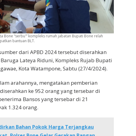
ta Bone “serbu'” kompleks rumah jabatan Bupati Bone relah
atkan bantuan BLT.
sumber dari APBD 2024 tersebut diserahkan
i Baruga Lateya Riduni, Kompleks Rujab Bupati
nggawae, Kota Watampone, Sabtu (27/4/2024).
dalam arahannya, mengatakan pemberian
 diserahkan ke 952 orang yang tersebar di
penerima Bansos yang tersebar di 21
ak 1.324 orang.
dirkan Bahan Pokok Harga Terjangkau
at, Polres Bone Gelar Gerakan Pangan