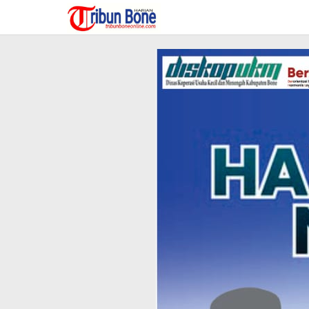
Lewati
ke
konten