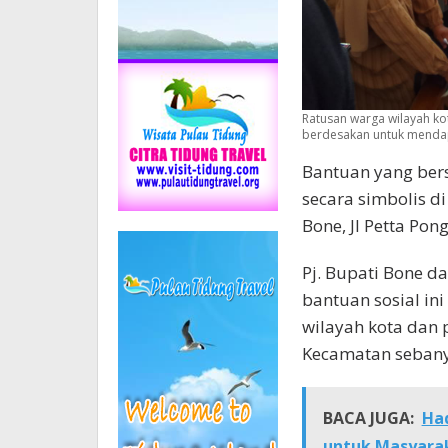
Ratusan warga wilayah ko
berdesakan untuk mendap
Bantuan yang ber
secara simbolis d
Bone, Jl Petta Po
Pj. Bupati Bone 
bantuan sosial ini
wilayah kota dan 
Kecamatan sebany
BACA JUGA:
Ha
untuk Masyarak