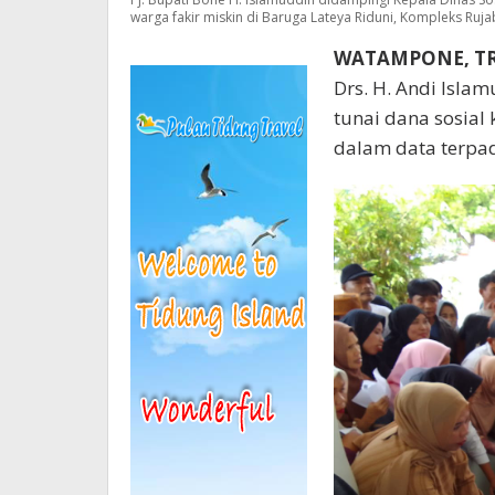
warga fakir miskin di Baruga Lateya Riduni, Kompleks Ruj
WATAMPONE, T
Drs. H. Andi Isl
tunai dana sosial
dalam data terpad