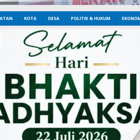
ATAN
KOTA
DESA
POLITIK & HUKUM
EKONOM