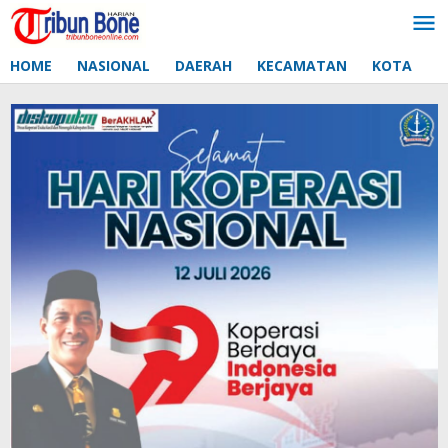
Lewati
ke
konten
HOME
NASIONAL
DAERAH
KECAMATAN
KOTA
D