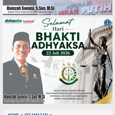
HOME
»
KECAMATAN
»
Anggota